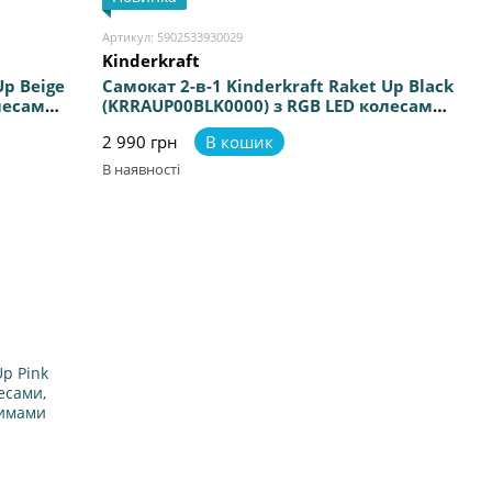
Артикул: 5902533930029
Kinderkraft
Up Beige
Самокат 2-в-1 Kinderkraft Raket Up Black
лесами,
(KRRAUP00BLK0000) з RGB LED колесами,
платформа з підсвіткою та 20
2 990 грн
В кошик
режимами освітлення
В наявності