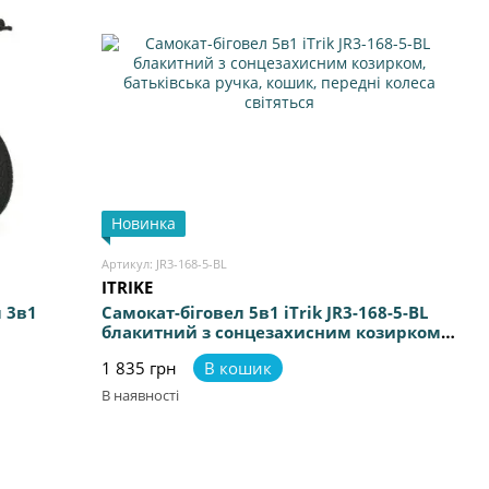
Новинка
Артикул: JR3-168-5-BL
ITRIKE
 3в1
Самокат-біговел 5в1 iTrik JR3-168-5-BL
блакитний з сонцезахисним козирком,
ння
батьківська ручка, кошик, передні
1 835 грн
В кошик
колеса світяться
В наявності