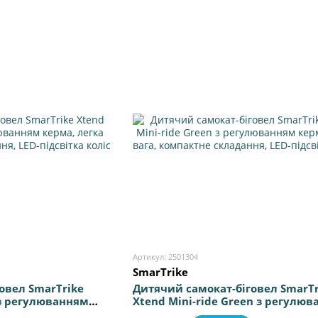
Артикул: 2501304
SmarTrike
овел SmarTrike
Дитячий самокат-біговел SmarTr
 з регулюванням
Xtend Mini-ride Green з регулю
омпактне
керма, легка вага, компактне