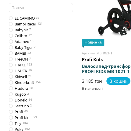
EL CAMINO
35
Bambi Racer
121
Babyhit
7
Colibro
12
Adamex
13
Новинка
Baby Tiger
2
BAMBI
22
Артикул: MB 1021-1
FreeON
7
Profi Kids
ITRIKE
123
Велосипед-трансфор
HAUCK
10
PROFI KIDS MB 1021-
батьківською ручко
Kidwell
28
3 185 грн
В кошик
висоти керма
Kinderkraft
154
Hudora
10
В наявності
Kugoo
2
Lionelo
66
Sesttino
2
Profi
49
Profi Kids
59
Tilly
104
Puky
102