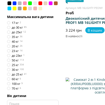
Артикул: MB 16LIGHTY PEONY
Profi
Максимальна вага дитини
Двоколісний дитячи
PROF1 MB 16LIGHTY 
17 кг
2
до 30 кг
85
3 224 грн
В кошик
до 25кг
12
В наявності
35 кг
36
40 кг
14
20 кг
26
23 кг
14
до 23кг
1
50 кг
113
25 кг
334
30 кг
100
до 25 кг
41
60 кг
6
100 кг
9
70 кг
6
Вік дитини