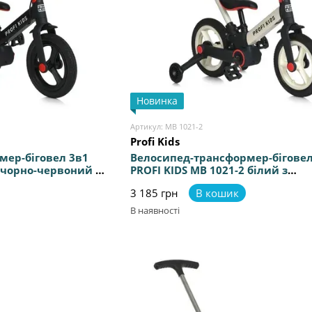
Новинка
Артикул: MB 1021-2
Profi Kids
мер-біговел 3в1
Велосипед-трансформер-біговел
1 чорно-червоний з
PROFI KIDS MB 1021-2 білий з
ю, регулювання
батьківською ручкою, регулюва
3 185 грн
В кошик
висоти керма
В наявності