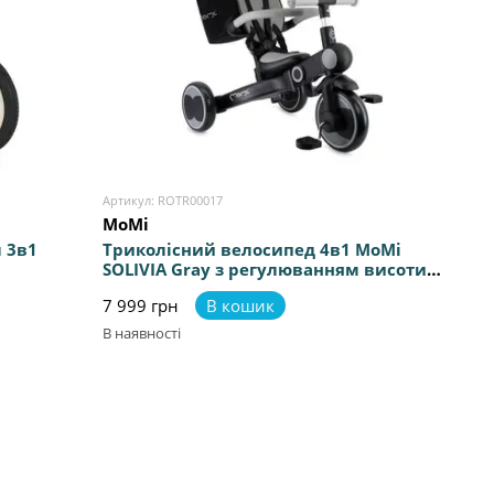
Артикул: ROTR00017
MoMi
 3в1
Триколісний велосипед 4в1 MoMi
SOLIVIA Gray з регулюванням висоти
ння
керма та сидіння однією кнопкою,
7 999 грн
В кошик
підсклянник у комплекті, телескопічна
батьківська ручка
В наявності