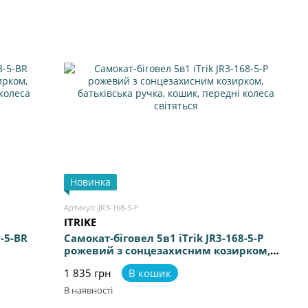
Новинка
Артикул: JR3-168-5-P
ITRIKE
8-5-BR
Самокат-біговел 5в1 iTrik JR3-168-5-P
рожевий з сонцезахисним козирком,
ошик,
батьківська ручка, кошик, передні
1 835 грн
В кошик
колеса світяться
В наявності