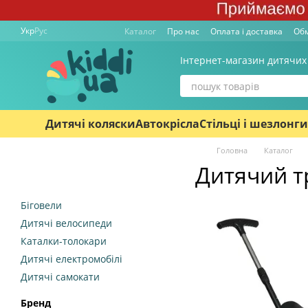
Перейти к основному контенту
Укр
Рус
Каталог
Про нас
Оплата і доставка
Обм
Інтернет-магазин дитячих
Дитячі коляски
Автокрісла
Стільці і шезлонги
Головна
Каталог
Дитячий т
Біговели
Дитячі велосипеди
Каталки-толокари
Дитячі електромобілі
Дитячі самокати
Бренд