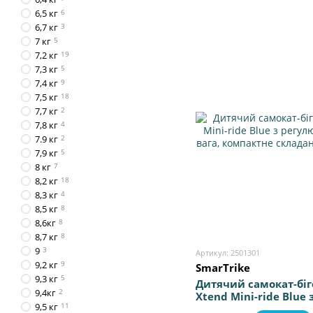
6,5 кг
6
6,7 кг
3
7 кг
5
7,2 кг
19
7,3 кг
5
7,4 кг
9
7,5 кг
18
7,7 кг
2
7,8 кг
4
7.9 кг
2
7,9 кг
5
8 кг
7
8,2 кг
18
8,3 кг
4
8,5 кг
8
8,6кг
8
8,7 кг
8
9
3
Артикул: 2501301
9,2 кг
9
SmarTrike
9,3 кг
5
Дитячий самокат-біг
9,4кг
2
Xtend Mini-ride Blue
9,5 кг
11
керма, легка вага, к