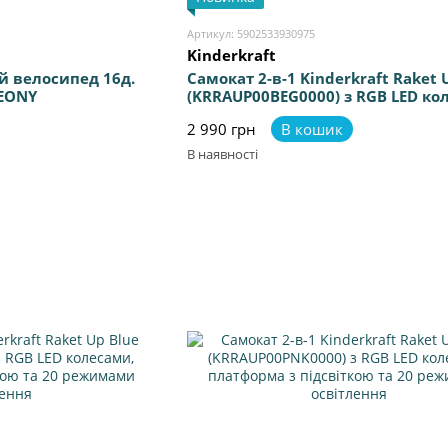
Артикул: 5902533930975
Kinderkraft
й велосипед 16д.
Самокат 2-в-1 Kinderkraft Raket 
PEONY
(KRRAUP00BEG0000) з RGB LED ко
платформа з підсвіткою та 20
2 990 грн
В кошик
режимами освітлення
В наявності