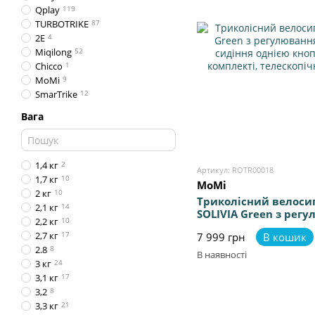
Qplay
119
TURBOTRIKE
87
2E
4
Miqilong
52
Chicco
1
MoMi
9
SmarTrike
12
Вага
1,4 кг
2
Артикул: ROTR00018
1,7 кг
10
MoMi
2 кг
10
Триколісний велоси
2,1 кг
14
SOLIVIA Green з рег
2,2 кг
10
керма та сидіння од
2,7 кг
17
7 999 грн
В кошик
підсклянник у компл
2.8
8
батьківська ручка
В наявності
3 кг
24
3,1 кг
17
3,2
8
3,3 кг
21