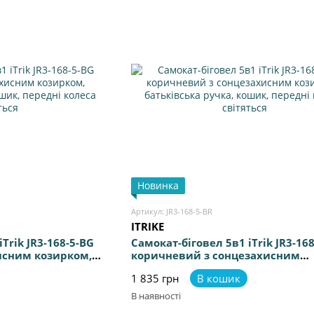
Новинка
Артикул: JR3-168-5-BR
ITRIKE
Trik JR3-168-5-BG
Самокат-біговел 5в1 iTrik JR3-16
исним козирком,
коричневий з сонцезахисним
ошик, передні
козирком, батьківська ручка, к
1 835 грн
В кошик
передні колеса світяться
В наявності