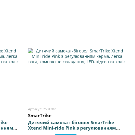
Артикул: 2501302
SmarTrike
ike
Дитячий самокат-біговел SmarTrike
ванням
Xtend Mini-ride Pink з регулюванням
керма, легка вага, компактне