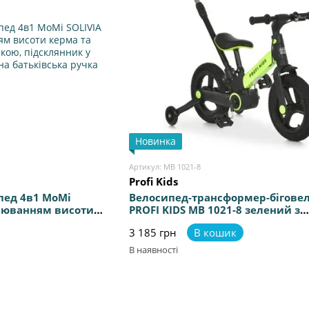
Новинка
Артикул: MB 1021-8
Profi Kids
пед 4в1 MoMi
Велосипед-трансформер-біговел
улюванням висоти
PROFI KIDS MB 1021-8 зелений з
нією кнопкою,
батьківською ручкою, регулюва
3 185 грн
В кошик
екті, телескопічна
висоти керма
В наявності