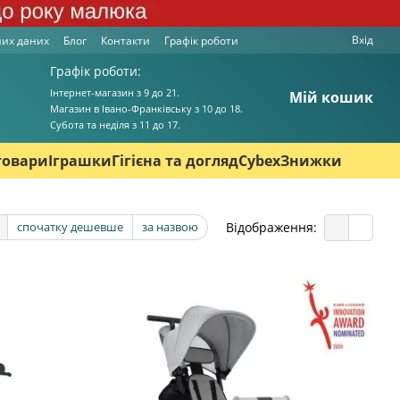
Вхід
них даних
Блог
Контакти
Графік роботи
Графік роботи:
Інтернет-магазин з 9 до 21.
Мій кошик
Магазин в Івано-Франківську з 10 до 18.
Cубота та неділя з 11 до 17.
товари
Іграшки
Гігієна та догляд
Cybex
Знижки
Відображення:
спочатку дешевше
за назвою