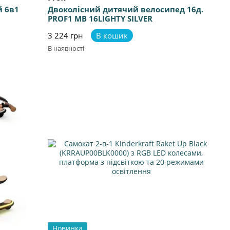
й 6в1
Двоколісний дитячий велосипед 16д.
PROF1 MB 16LIGHTY SILVER
3 224 грн
В кошик
В наявності
Новинка