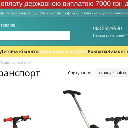
ін та повернення
Договір публічної оферти
Політика щодо персональ
 товарів
068 555-95-81
Передзвонити вам?
Дитяча кімната
Транспорт для дітей
Розваги
Зимові 
Транспорт для дітей
ранспорт
Сортування:
за популярністю