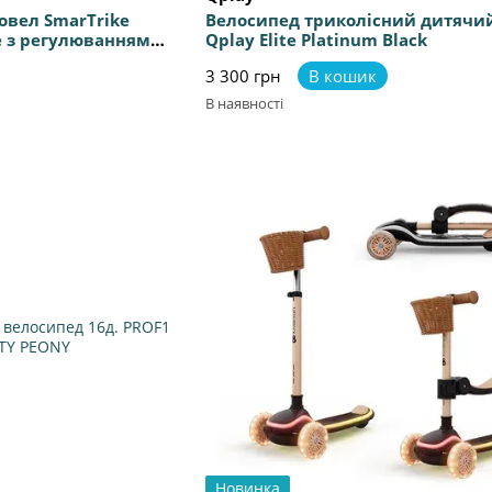
овел SmarTrike
Велосипед триколісний дитячи
te з регулюванням
Qplay Elite Platinum Black
омпактне
3 300 грн
В кошик
ітка коліс
В наявності
Новинка