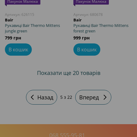
Пакунок Малюка
Пакунок Малюка
Артикул: 626115
Артикул: 680678
Bair
Bair
Рукавиці Bair Thermo Mittens
Рукавиці Bair Thermo Mittens
jungle green
forest green
799 грн
999 грн
В кошик
В кошик
Показати ще 20 товарів
Назад
Вперед
5
з 22
068 555-95-81