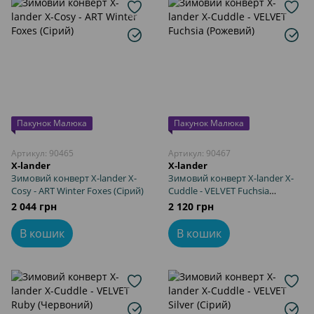
Пакунок Малюка
Пакунок Малюка
Артикул: 90465
Артикул: 90467
X-lander
X-lander
Зимовий конверт X-lander X-
Зимовий конверт X-lander X-
Cosy - ART Winter Foxes (Сірий)
Cuddle - VELVET Fuchsia
(Рожевий)
2 044 грн
2 120 грн
В кошик
В кошик