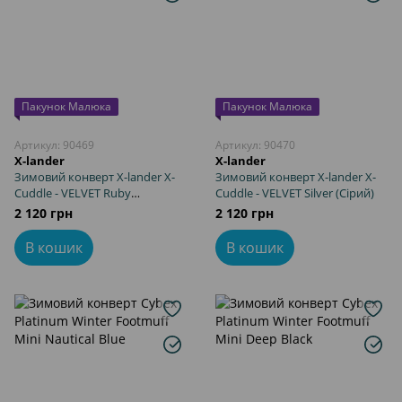
Пакунок Малюка
Пакунок Малюка
Артикул: 90469
Артикул: 90470
X-lander
X-lander
Зимовий конверт X-lander X-
Зимовий конверт X-lander X-
Cuddle - VELVET Ruby
Cuddle - VELVET Silver (Сірий)
(Червоний)
2 120 грн
2 120 грн
В кошик
В кошик