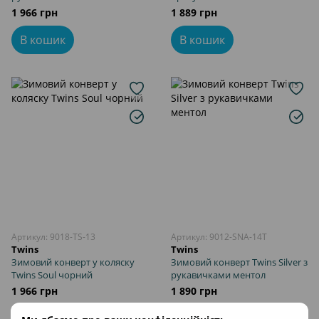
чорний
1 966 грн
1 889 грн
В кошик
В кошик
Артикул: 9018-TS-13
Артикул: 9012-SNA-14T
Twins
Twins
Зимовий конверт у коляску
Зимовий конверт Twins Silver з
Twins Soul чорний
рукавичками ментол
1 966 грн
1 890 грн
В кошик
В кошик