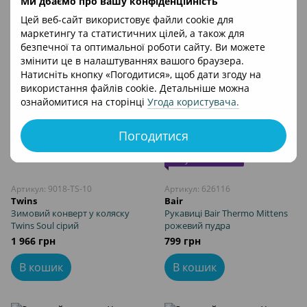
Ми дбаємо про вашу конфіденційність
Цей веб-сайт використовує файли cookie для
маркетингу та статистичних цілей, а також для
безпечної та оптимальної роботи сайту. Ви можете
змінити це в налаштуваннях вашого браузера.
Натисніть кнопку «Погодитися», щоб дати згоду на
використання файлів cookie. Детальніше можна
ознайомитися на сторінці
Угода користувача
.
Погодитися
Пакунок Малюка
Артикул: 9018-TS-10
Артикул: 626116
Twins
Bair
Зимовий конверт у коляску
Рукавиці Bair Thermo Mittens
Twins Soul сірий
рожевий пудра
1 966 грн
799 грн
В кошик
В кошик