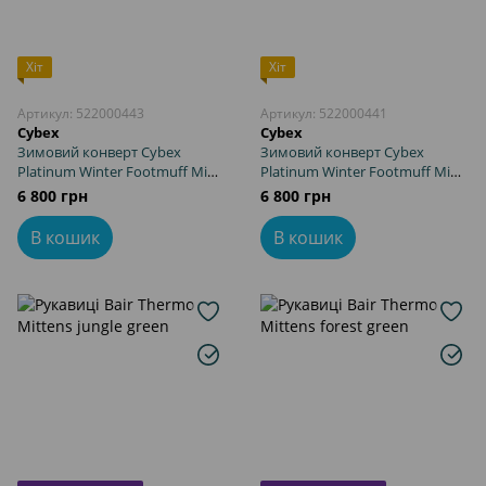
Хіт
Хіт
Артикул: 522000443
Артикул: 522000441
Cybex
Cybex
Зимовий конверт Cybex
Зимовий конверт Cybex
Platinum Winter Footmuff Mini
Platinum Winter Footmuff Mini
Nautical Blue
Deep Black
6 800 грн
6 800 грн
В кошик
В кошик