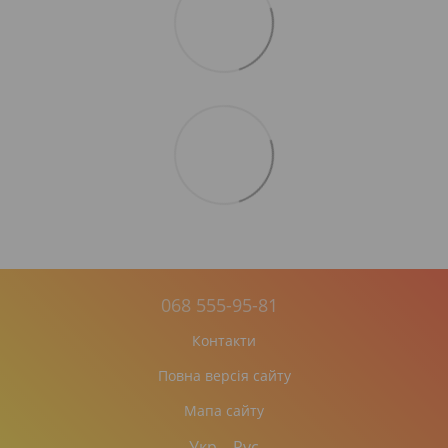
068 555-95-81
Контакти
Повна версія сайту
Мапа сайту
Укр
Рус