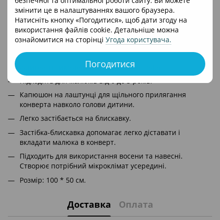
безпечної та оптимальної роботи сайту. Ви можете
капюшон за допомогою спеціального шнурка, який щільно
змінити це в налаштуваннях вашого браузера.
загортає голову дитини для додаткового комфорту та
Натисніть кнопку «Погодитися», щоб дати згоду на
тепла.
використання файлів cookie. Детальніше можна
ознайомитися на сторінці
Угода користувача
.
Підходить під 5-точковий ремінь безпеки.
Погодитися
Особливості зимового конверту Bair Polar:
Підходить для малюків від 0 до 3 років.
Капюшон на лаштунці для щільного прилягання
конверта навколо голови дитини.
Легко застібається на блискавку.
Застібка-блискавка допомагає легко діставати і
вкладати малюка в конверт.
Підходить для використання восени та навесні.
Створює потрібний мікроклімат усередині.
Розмір: 100 * 50 см.
Доставка
Оплата