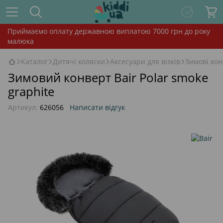
Приймаємо оплату державною виплатою 7000 грн до року
малюка
Каталог
Дитячі коляски
Аксесуари для візків
Зимові ко
Зимовий конверт Bair Polar smoke
graphite
Артикул:
626056
Написати відгук