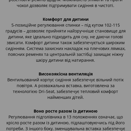
чохол дозволяє підтримувати сидіння в чистоті.
Комфорт для дитини
5-позиційне регулювання спинки – під кутом 102-115
градусів – дозволяє прийняти найзручніше становище для
дитини, яке ідеально підходить для сну, не даючи голові
звисати. Комфорт дитини також забезпечується широким
сидінням. Система захисних накладок на плечових лямках,
поясних ременях та центральній застібці захищає ніжну
шкіру дитини від натирання.
Високоякісна вентиляція
Вентильований корпус сидіння забезпечує вільний потік
повітря. А розважальна вставка, виготовлена ​​за
технологією Dri-Seat, забезпечує тепловий комфорт
найменших дітей.
Воно росте разом із дитиною
Регулювання підголівника в 13 положеннях означає, що
крісло росте разом із дитиною, підлаштовуючись під його
потреби. З іншого боку, зменшувальна вставка забезпечує