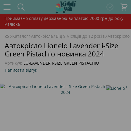
Приймаємо оплату державною виплатою 7000 грн до року
малюка
Каталог
Автокрісла
Від 9 місяців до 12 років
Автокрісло 
Автокрісло Lionelo Lavender i-Size
Green Pistachio новинка 2024
Артикул:
LO-LAVENDER I-SIZE GREEN PISTACHIO
Написати відгук