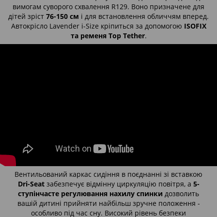
вимогам суворого схвалення R129. Воно призначене для
дітей зріст
76-150 см
і для встановлення обличчям вперед.
Автокрісло Lavender i-Size кріпиться за допомогою
ISOFIX
та ременя Top Tether
.
Вентильований каркас сидіння в поєднанні зі вставкою
Dri-Seat
забезпечує відмінну циркуляцію повітря, а
5-
ступінчасте регулювання нахилу спинки
дозволить
вашій дитині прийняти найбільш зручне положення -
особливо під час сну. Високий рівень безпеки