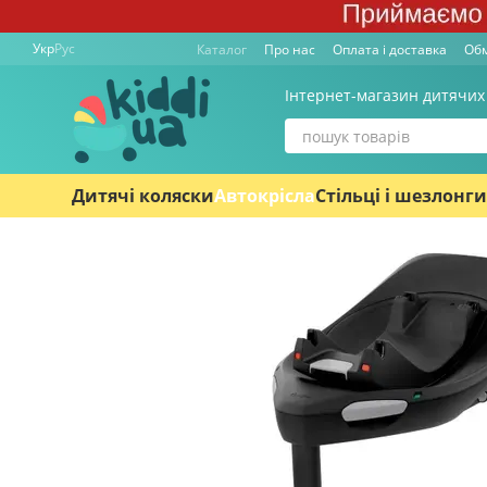
Перейти к основному контенту
Укр
Рус
Каталог
Про нас
Оплата і доставка
Обм
Інтернет-магазин дитячих
Дитячі коляски
Автокрісла
Стільці і шезлонги