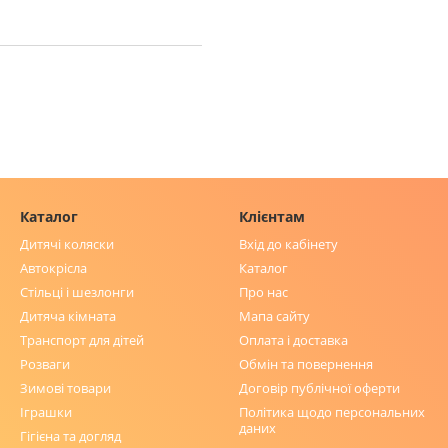
Каталог
Клієнтам
Дитячі коляски
Вхід до кабінету
Автокрісла
Каталог
Стільці і шезлонги
Про нас
Дитяча кімната
Мапа сайту
Транспорт для дітей
Оплата і доставка
Розваги
Обмін та повернення
Зимові товари
Договір публічної оферти
Іграшки
Політика щодо персональних
даних
Гігієна та догляд