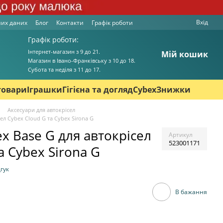
Вхід
них даних
Блог
Контакти
Графік роботи
Графік роботи:
Інтернет-магазин з 9 до 21.
Мій кошик
Магазин в Івано-Франківську з 10 до 18.
Cубота та неділя з 11 до 17.
товари
Іграшки
Гігієна та догляд
Cybex
Знижки
Аксесуари для автокрісел
сел Cybex Cloud G та Cybex Sirona G
ex Base G для автокрісел
Артикул
523001171
а Cybex Sirona G
гук
В бажання