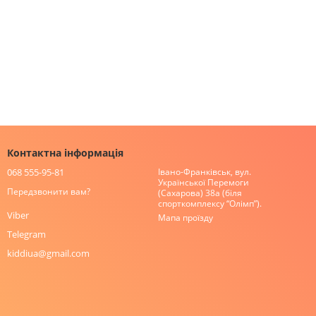
Контактна інформація
068 555-95-81
Івано-Франківськ, вул.
Української Перемоги
Передзвонити вам?
(Сахарова) 38а (біля
спорткомплексу “Олімп”).
Viber
Мапа проїзду
Telegram
kiddiua@gmail.com