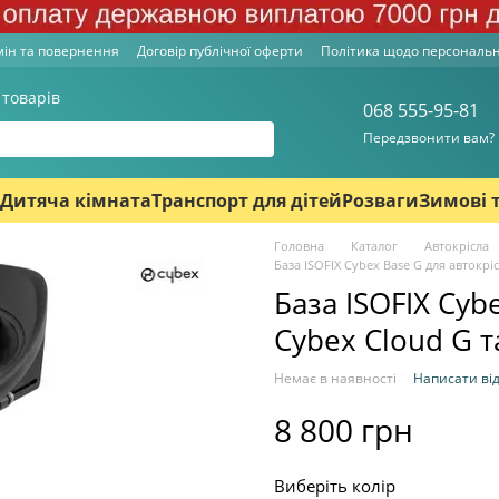
ін та повернення
Договір публічної оферти
Політика щодо персональ
 товарів
068 555-95-81
Передзвонити вам?
Дитяча кімната
Транспорт для дітей
Розваги
Зимові 
Головна
Каталог
Автокрісла
База ISOFIX Cybex Base G для автокрі
База ISOFIX Cyb
Cybex Cloud G т
Немає в наявності
Написати від
8 800 грн
Виберіть колір