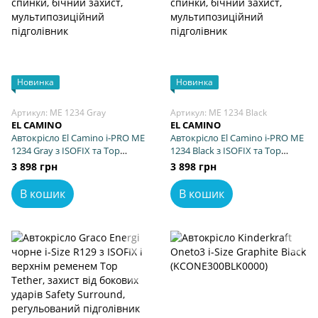
Новинка
Новинка
Артикул: ME 1234 Gray
Артикул: ME 1234 Black
EL CAMINO
EL CAMINO
Автокрісло El Camino i-PRO ME
Автокрісло El Camino i-PRO ME
1234 Gray з ISOFIX та Top
1234 Black з ISOFIX та Top
Tether, регулювання спинки,
Tether, регулювання спинки,
3 898 грн
3 898 грн
бічний захист,
бічний захист,
мультипозиційний
мультипозиційний
В кошик
В кошик
підголівник
підголівник