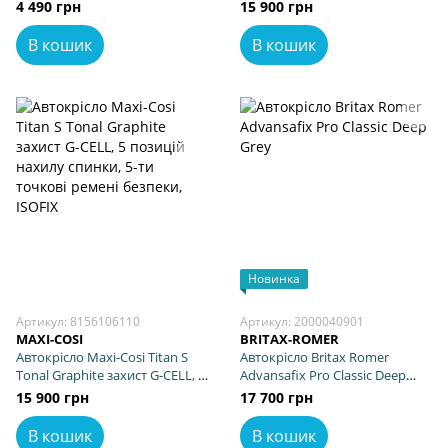
(KCCOUP02HAP0000)
позицій нахилу спинки, 5-ти
4 490 грн
15 900 грн
точкові ремені безпеки,
ISOFIX
В кошик
В кошик
Новинка
Артикул: 8156106110
Артикул: 2000040901
MAXI-COSI
BRITAX-ROMER
Автокрісло Maxi-Cosi Titan S
Автокрісло Britax Romer
Tonal Graphite захист G-CELL, 5
Advansafix Pro Classic Deep
позицій нахилу спинки, 5-ти
Grey
15 900 грн
17 700 грн
точкові ремені безпеки,
ISOFIX
В кошик
В кошик