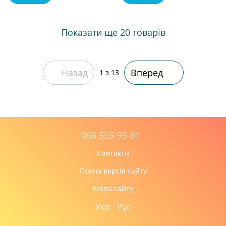
Показати ще 20 товарів
Назад
Вперед
1
з 13
068 555-95-81
Контакти
Повна версія сайту
Мапа сайту
Укр
Рус