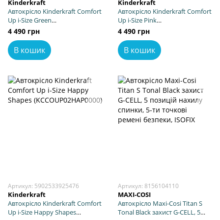
Kinderkraft
Kinderkraft
Автокрісло Kinderkraft Comfort
Автокрісло Kinderkraft Comfort
Up i-Size Green
Up i-Size Pink
(KCCOUP02GRE0000)
(KCCOUP02PNK0000)
4 490 грн
4 490 грн
В кошик
В кошик
Артикул: 5902533925476
Артикул: 8156104110
Kinderkraft
MAXI-COSI
Автокрісло Kinderkraft Comfort
Автокрісло Maxi-Cosi Titan S
Up i-Size Happy Shapes
Tonal Black захист G-CELL, 5