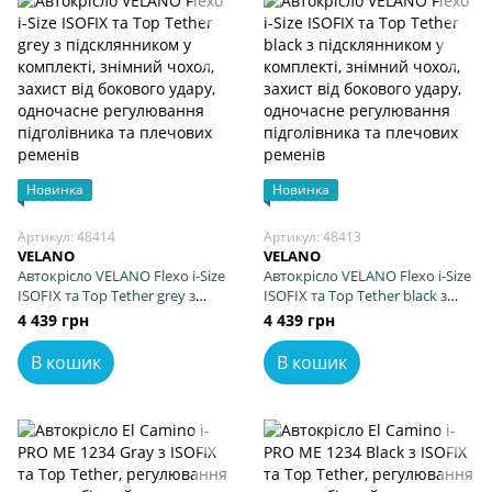
Новинка
Новинка
Артикул: 48414
Артикул: 48413
VELANO
VELANO
Автокрісло VELANO Flexo i-Size
Автокрісло VELANO Flexo i-Size
ISOFIX та Top Tether grey з
ISOFIX та Top Tether black з
підсклянником у комплекті,
підсклянником у комплекті,
4 439 грн
4 439 грн
знімний чохол, захист від
знімний чохол, захист від
бокового удару, одночасне
бокового удару, одночасне
В кошик
В кошик
регулювання підголівника та
регулювання підголівника та
плечових ременів
плечових ременів