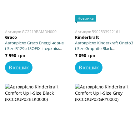
Новинка
Артикул: GC2219BAMDN000
Артикул: 5902533922161
Graco
Kinderkraft
Автокрісло Graco Energi чорне
Автокрісло Kinderkraft Oneto3
i-Size R129 з ISOFIX і верхнім
i-Size Graphite Black
ременем Top Tether, захист від
(KCONE300BLK0000)
7 990 грн
7 090 грн
бокових ударів Safety
Surround, регульований
В кошик
В кошик
підголівник