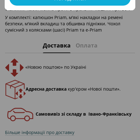
подорожувати з комфортом, а ви подорожуєте стильно.
Тканинні чохли можна прати в пральній машині при 30°.
У комплекті: капюшон Priam, м'які накладки на ремені
безпеки, м'який вкладиш та обшивка підніжки. Чохол
сумісний з колясками (шасі) Priam та e-Priam
Доставка
Оплата
«Новою поштою» по Україні
Адресна доставка
кур'єром «Нової пошти».
Самовивіз зі складу в Івано-Франківську
Більше інформації про доставку