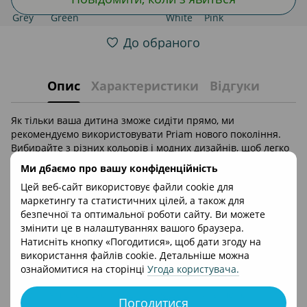
До обраного
Опис
Характеристики
Відгуки
Як тільки ваша дитина зможе сидіти прямо, ми
рекомендуємо використовувати Priam нового покоління.
Вибирайте з різних кольорів і модних дизайнів, щоб легко
налаштувати коляску Priam нового покоління відповідно до
Ми дбаємо про вашу конфіденційність
вашого індивідуального способу життя.
Цей веб-сайт використовує файли cookie для
Раму потрібно купувати окремо, а комплекти тканин є
маркетингу та статистичних цілей, а також для
взаємозамінними, тому ви можете змінити стиль своєї
безпечної та оптимальної роботи сайту. Ви можете
коляски, коли вам заманеться.
змінити це в налаштуваннях вашого браузера.
Зручна кишеня на спинці дає змогу зберігати ваші цінні
Натисніть кнопку «Погодитися», щоб дати згоду на
речі, а розсувний навіс від сонця UPF50+ і дихаюче
використання файлів cookie. Детальніше можна
сітчасте віконце забезпечують прохолоду вашій дитині в
ознайомитися на сторінці
Угода користувача
.
спекотні літні дні. Разом з м’якими ремнями з м’яким
покриттям і вставкою сидіння ваша дитина може
Погодитися