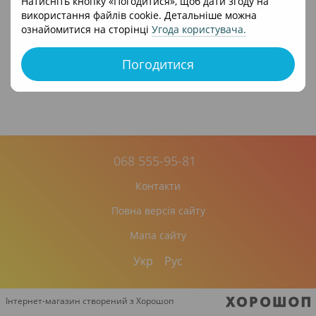
Натисніть кнопку «Погодитися», щоб дати згоду на
використання файлів cookie. Детальніше можна
ознайомитися на сторінці
Угода користувача
.
Погодитися
068 555-95-81
Контакти
Повна версія сайту
Мапа сайту
Укр
Рус
Інтернет-магазин створений з Хорошоп