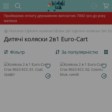
Приймаємо оплату державною виплатою 7000 грн до року
малюка
Каталог
Дитячі коляски
Візки 2в1
Дитячі коляски 2в1 Eu
Дитячі коляски 2в1 Euro-Cart
Фільтр
За популярністю