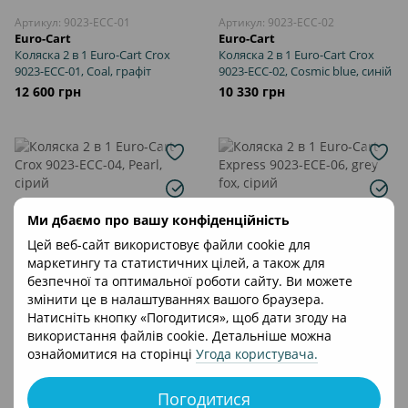
Артикул: 9023-ECC-01
Артикул: 9023-ECC-02
Euro-Cart
Euro-Cart
Коляска 2 в 1 Euro-Cart Crox
Коляска 2 в 1 Euro-Cart Crox
9023-ECC-01, Coal, графіт
9023-ECC-02, Cosmic blue, синій
12 600 грн
10 330 грн
Ми дбаємо про вашу конфіденційність
Цей веб-сайт використовує файли cookie для
маркетингу та статистичних цілей, а також для
безпечної та оптимальної роботи сайту. Ви можете
змінити це в налаштуваннях вашого браузера.
Натисніть кнопку «Погодитися», щоб дати згоду на
використання файлів cookie. Детальніше можна
Артикул: 9023-ECC-04
Артикул: 9023-ECE-06
ознайомитися на сторінці
Угода користувача
.
Euro-Cart
Euro-Cart
Коляска 2 в 1 Euro-Cart Crox
Коляска 2 в 1 Euro-Cart Express
9023-ECC-04, Pearl, сірий
9023-ECE-06, grey fox, сірий
Погодитися