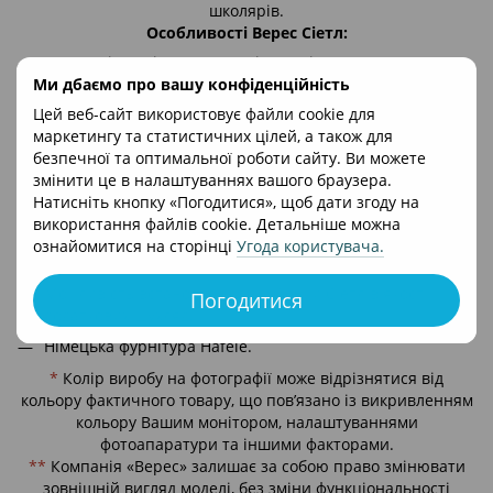
школярів.
Особливості Верес Сіетл:
Захист від падіння предметів за стіл;
Ми дбаємо про вашу конфіденційність
Шухляда-органайзер повного висування, розділена на 3
Цей веб-сайт використовує файли cookie для
зони;
маркетингу та статистичних цілей, а також для
Для ноутбуків з екраном до 15,6 дюймів;
безпечної та оптимальної роботи сайту. Ви можете
Закруглені кути виробу;
змінити це в налаштуваннях вашого браузера.
Натисніть кнопку «Погодитися», щоб дати згоду на
Дерев’яні ніжки та ручки, покриті лаком на водній
використання файлів cookie. Детальніше можна
основі;
ознайомитися на сторінці
Угода користувача
.
Клас безпеки ДСП - Е1;
Можливість встановлення тумбочки Сіетл в якості
Погодитися
додаткових шухляд;
Німецька фурнітура Hafele.
*
Колір виробу на фотографії може відрізнятися від
кольору фактичного товару, що пов’язано із викривленням
кольору Вашим монітором, налаштуваннями
фотоапаратури та іншими факторами.
**
Компанія «Верес» залишає за собою право змінювати
зовнішній вигляд моделі, без зміни функціональності