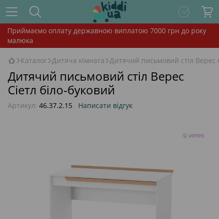
Приймаємо оплату державною виплатою 7000 грн до року
малюка
Каталог
Дитяча кімната
Дитячий письмовий стіл Верес С
Дитячий письмовий стіл Верес
Сіетл біло-буковий
Артикул:
46.37.2.15
Написати відгук