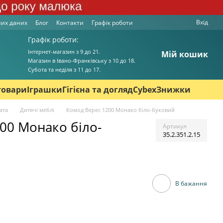
Вхід
них даних
Блог
Контакти
Графік роботи
Графік роботи:
Інтернет-магазин з 9 до 21.
Мій кошик
Магазин в Івано-Франківську з 10 до 18.
Cубота та неділя з 11 до 17.
товари
Іграшки
Гігієна та догляд
Cybex
Знижки
ата
Дитячі меблі
Комод Верес 1200 Монако біло-буковий
00 Монако біло-
Артикул
35.2.351.2.15
В бажання