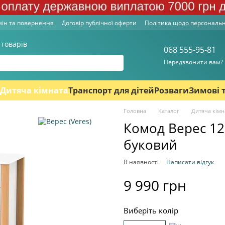
ін та повернення
Договір публічної оферти
Політика щодо персональ
 товарів
068 555-95-81
Передзвонити вам?
Дитяча кімната
Транспорт для дітей
Розваги
Зимові 
Головна
Каталог
Дитяча кімн
Комод Верес 12
буковий
В наявності
Написати відгук
9 990 грн
Виберіть колір