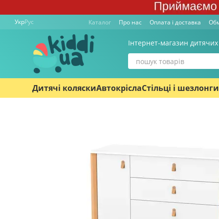
Перейти к основному контенту
Укр
Рус
Каталог
Про нас
Оплата і доставка
Обм
Інтернет-магазин дитячих
Дитячі коляски
Автокрісла
Стільці і шезлонги