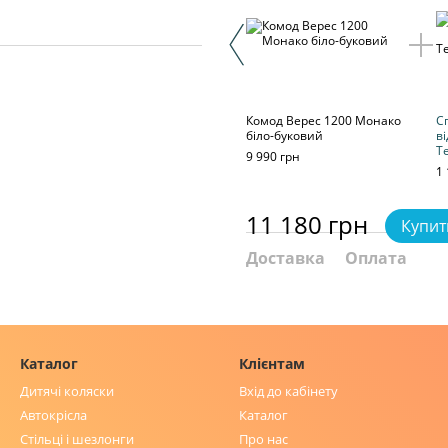
Комод Верес 1200 Монако
С
біло-буковий
в
Т
9 990 грн
1 
11 180 грн
Купит
Доставка
Оплата
Каталог
Клієнтам
Дитячі коляски
Вхід до кабінету
Автокрісла
Каталог
Стільці і шезлонги
Про нас