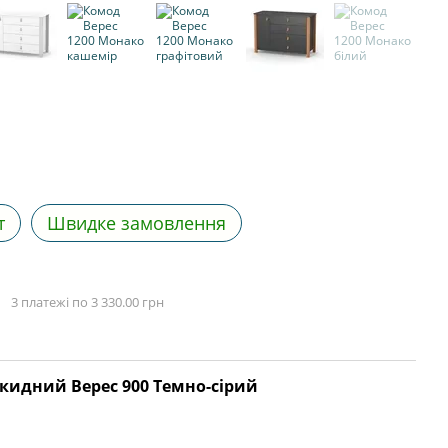
т
Швидке замовлення
3 платежі по 3 330.00 грн
кидний Верес 900 Темно-сірий
Спо