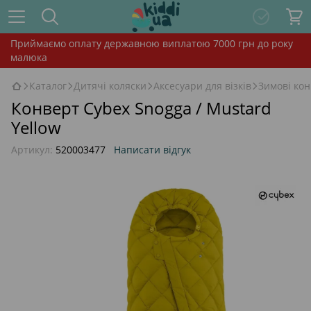
Приймаємо оплату державною виплатою 7000 грн до року
малюка
Каталог
Дитячі коляски
Аксесуари для візків
Зимові ко
Конверт Cybex Snogga / Mustard
Yellow
Артикул:
520003477
Написати відгук