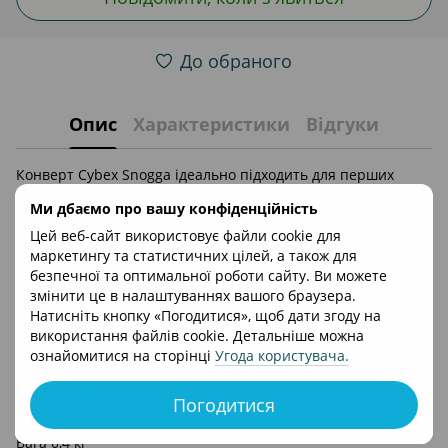
До обраного
Опис
Характеристики
Відгуки
Конверт Cybex Snogga ідеально підходить для перших
прогулок малюка. Універсальний конверт Snogga
Ми дбаємо про вашу конфіденційність
доступний у восьми модних кольорах.
Цей веб-сайт використовує файли cookie для
Надзвичайно компактний і легкий конверт можна також
маркетингу та статистичних цілей, а також для
згорнути, щоб він легко поміщався у вашій сумці. Теплий і
безпечної та оптимальної роботи сайту. Ви можете
повітропроникний наповнювач ThinsulateTM краще
змінити це в налаштуваннях вашого браузера.
працює, ніж пух у вологому стані, і допомагає вашій дитині
Натисніть кнопку «Погодитися», щоб дати згоду на
залишатися в теплі, комфорті та затишку при температурі
використання файлів cookie. Детальніше можна
від 10° C до -10° C, що робить Snogga необхідним
ознайомитися на сторінці
Угода користувача
.
аксесуаром для будь-якого сезону.
Розміри 90x50x2 см
Погодитися
Розміри в складеному вигляді 23x14 см
Вага 0,4 кг