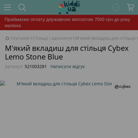
Приймаємо оплату державною виплатою 7000 грн до року
малюка
Каталог
Стільці і шезлонги
М'який вкладиш для стільця 
М'який вкладиш для стільця Cybex
Lemo Stone Blue
Артикул:
521003281
Написати відгук