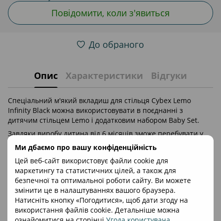
Повідомити, коли з'явиться
До обраного
Опис
Характеристики
Відгуки
Спеціальний м'який вкладиш для стільця Cybex Lemo
Infinity Black можна використовувати в поєднанні з
дитячим стільцем Lemo і додатковим набором Baby Set.
Завдяки виробу дитина від 6 місяців зможе перебувати у
стільчику у зручному положенні.
Ми дбаємо про вашу конфіденційність
Особливості м'якого вкладиша для стільця
Цей веб-сайт використовує файли cookie для
Cybex Lemo Infinity Black:
маркетингу та статистичних цілей, а також для
безпечної та оптимальної роботи сайту. Ви можете
додатковий м'який вкладиш з легкістю кріпиться до
змінити це в налаштуваннях вашого браузера.
стільця Lemo;
Натисніть кнопку «Погодитися», щоб дати згоду на
можна прати у пральній машині у делікатному режимі
використання файлів cookie. Детальніше можна
при 40 градусах;
ознайомитися на сторінці
Угода користувача
.