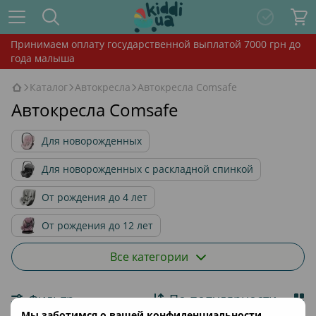
Принимаем оплату государственной выплатой 7000 грн до
года малыша
Каталог
Автокресла
Автокресла Comsafe
Автокресла Comsafe
Для новорожденных
Для новорожденных с раскладной спинкой
От рождения до 4 лет
От рождения до 12 лет
От 9 месяцев до 4 лет
Все категории
От 9 месяцев до 12 лет
От 4 до 12 лет
Фильтр
По популярности
Аксессуары для автокресел
Мы заботимся о вашей конфиденциальности