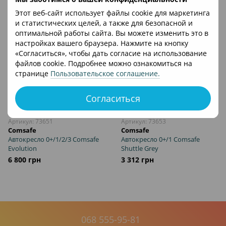
Этот веб-сайт использует файлы cookie для маркетинга
Бустеры и аксессуары
и статистических целей, а также для безопасной и
оптимальной работы сайта. Вы можете изменить это в
настройках вашего браузера. Нажмите на кнопку
«Согласиться», чтобы дать согласие на использование
файлов cookie. Подробнее можно ознакомиться на
странице
Пользовательское соглашение
.
Согласиться
Пакунок Малюка
Артикул: 73651
Артикул: 73653
Comsafe
Comsafe
Автокресло 0+/1/2/3 Comsafe
Автокресло 0+/1 Comsafe
Evolution
Shuttle Grey
6 800 грн
3 312 грн
068 555-95-81