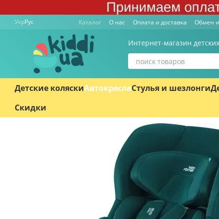
Перейти к основному контенту
Укр
Рус
Каталог
О нас
Оплата и доставка
Обмен и
Интернет-магазин детских
Детские коляски
Автокресла
Стулья и шезлонги
Д
Скидки