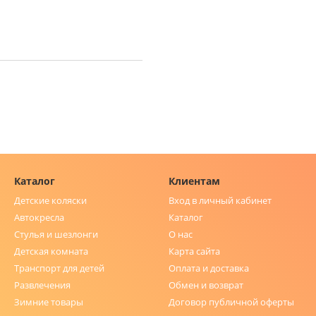
Каталог
Клиентам
Детские коляски
Вход в личный кабинет
Автокресла
Каталог
Стулья и шезлонги
О нас
Детская комната
Карта сайта
Транспорт для детей
Оплата и доставка
Развлечения
Обмен и возврат
Зимние товары
Договор публичной оферты