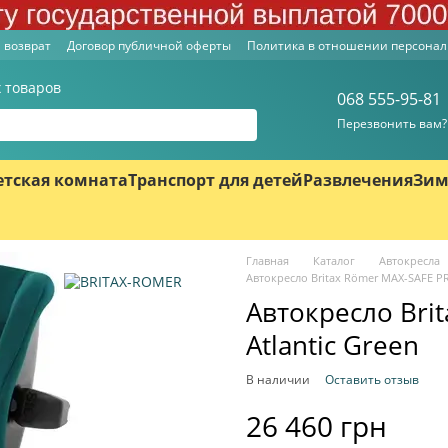
 возврат
Договор публичной оферты
Политика в отношении персона
 товаров
068 555-95-81
Перезвонить вам?
етская комната
Транспорт для детей
Развлечения
Зим
Главная
Каталог
Автокресла
Автокресло Britax Römer MAX-SAFE PR
Автокресло Bri
Atlantic Green
В наличии
Оставить отзыв
26 460 грн