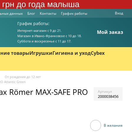
Вход
льных данных
Блог
Контакты
График работы
График работы:
Интернет-магазин с 9 до 21.
Мой заказ
Магазин в Ивано-Франковске с 10 до 18.
Суббота и воскресенье с 11 до 17.
ние товары
Игрушки
Гигиена и уход
Cybex
От рождения до 12 лет
O Atlantic Green
tax Römer MAX-SAFE PRO
Артикул
2000038456
В желания