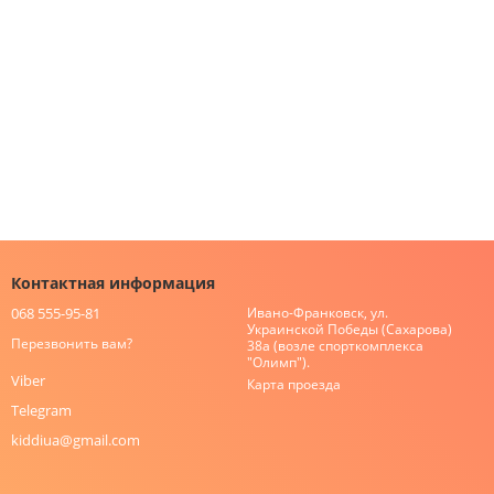
Контактная информация
068 555-95-81
Ивано-Франковск, ул.
Украинской Победы (Сахарова)
Перезвонить вам?
38а (возле спорткомплекса
"Олимп").
Viber
Карта проезда
Telegram
kiddiua@gmail.com