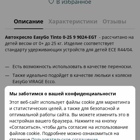
В избранное
Описание
Характеристики
Отзывы
Автокресло EasyGo Tinto 0-25 9 9024-EGT
- рассчитано на
детей весом от 0+ до 25 кг. Изделие соответствует
стандарту удерживающих устройств для детей ECE R44/04.
Есть возможность использовать в качестве переноски.
Также идеально подойдет в качестве люльки к коляске
EasyGo VIRAGE Ecco.
Изделие оснащено дополнительной системой защиты
Мы заботимся о вашей конфиденциальности
по бокам (безопасность во время боковых ударов или
Этот веб-сайт использует файлы cookie для маркетинга
резких поворотов) и 3-точечными ремнями
и статистических целей, а также для безопасной и
безопасности.
оптимальной работы сайта. Вы можете изменить это в
Изделие имеет встроенный капюшон для защиты от
настройках вашего браузера. Нажмите на кнопку
солнца.
«Согласиться», чтобы дать согласие на использование
В комплект также входит мягкая съемная прокладка для
файлов cookie. Подробнее можно ознакомиться на
новорожденных и эргономичная ручка для ношения.
странице
Пользовательское соглашение
.