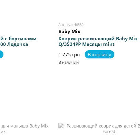
Артикул: 46550
Baby Mix
й с бортиками
Коврик развивающий Baby Mix
U00 Лодочка
Q/3524PP Месяцы mint
у
1 775 грн
В корзину
В наличии