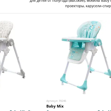
для детей от полугода (высокие), мобилы Baby 
проекторы, карусели-спир
Артикул: 39246
Baby Mix