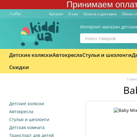
Перейти к основному контенту
Укр
Рус
Каталог
О нас
Оплата и доставка
Обмен и
Интернет-магазин детских
Детские коляски
Автокресла
Стулья и шезлонги
Д
Скидки
Главн
Ba
Детские коляски
Автокресла
Стулья и шезлонги
Детская комната
Транспорт для детей