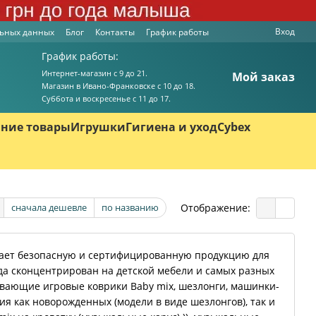
Вход
льных данных
Блог
Контакты
График работы
График работы:
Интернет-магазин с 9 до 21.
Мой заказ
Магазин в Ивано-Франковске с 10 до 18.
Суббота и воскресенье с 11 до 17.
ние товары
Игрушки
Гигиена и уход
Cybex
Отображение:
сначала дешевле
по названию
агает безопасную и сертифицированную продукцию для
нда сконцентрирован на детской мебели и самых разных
ивающие игровые коврики Baby mix, шезлонги, машинки-
ия как новорожденных (модели в виде шезлонгов), так и