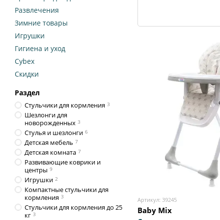
Развлечения
Зимние товары
Игрушки
Гигиена и уход
Cybex
Скидки
Раздел
Стульчики для кормления
3
Шезлонги для
новорожденных
3
Стулья и шезлонги
6
Детская мебель
7
Детская комната
7
Развивающие коврики и
центры
9
Игрушки
2
Компактные стульчики для
кормления
3
Артикул: 39245
Стульчики для кормления до 25
Baby Mix
кг
3