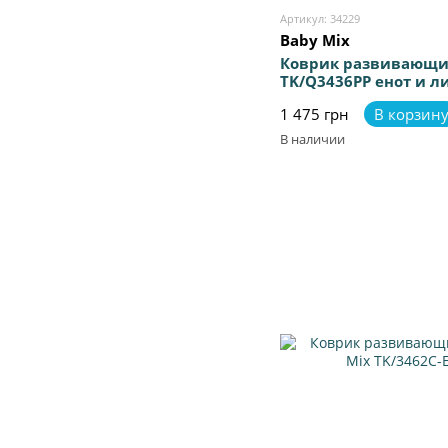
Артикул: 34229
Baby Mix
Коврик развивающи
TK/Q3436РР енот и л
1 475 грн
В корзин
В наличии