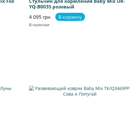
ix Fox
Стульчик для кормления Baby Mix UR-
YQ-B003S розовый
4 095 грн
В корзину
В наличии