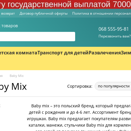
 возврат
Договор публичной оферты
Политика в отношении персона
 товаров
068 555-95-81
Перезвонить вам?
етская комната
Транспорт для детей
Развлечения
Зим
ая
Baby Mix
by Mix
Сортировка:
по популярности
Baby mix – это польский бренд, который предл
детей с рождения и до 4-6 лет. Ассортимент бре
игрушках. Baby mix предлагает покупателям разв
каталки, манежи, стульчики Baby mix для кормлен