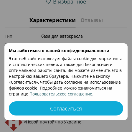
В избранное
Характеристики
Отзывы
Тип
база для автокресла
Бренд
EL CAMINO
Мы заботимся о вашей конфиденциальности
Цвет
Чорний
Этот веб-сайт использует файлы cookie для маркетинга
Материал
Металл, Пластик
и статистических целей, а также для безопасной и
Страна
оптимальной работы сайта. Вы можете изменить это в
регистрации
Польша
настройках вашего браузера. Нажмите на кнопку
бренда
«Согласиться», чтобы дать согласие на использование
файлов cookie. Подробнее можно ознакомиться на
Доставка
Оплата
странице
Пользовательское соглашение
.
Согласиться
«Новой почтой» по Украине