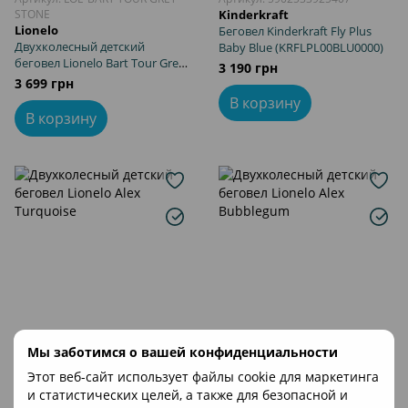
STONE
Kinderkraft
Lionelo
Беговел Kinderkraft Fly Plus
Двухколесный детский
Baby Blue (KRFLPL00BLU0000)
беговел Lionelo Bart Tour Grey
3 190 грн
Stone
3 699 грн
В корзину
В корзину
Мы заботимся о вашей конфиденциальности
Артикул: LOE-ALEX TURQUOISE
Артикул: LOE-ALEX BUBBLEGUM
Этот веб-сайт использует файлы cookie для маркетинга
Lionelo
Lionelo
и статистических целей, а также для безопасной и
Двухколесный детский
Двухколесный детский