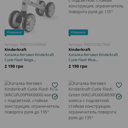
Новинка
Новинка
Артикул: 5902533930968
Артикул: 5902533927968
Kinderkraft
Kinderkraft
Каталка-беговел Kinderkraft
Каталка-беговел Kinderkraft
Cutie Flash Beige
Cutie Flash Blue
(KRCUFL00BEG0000) колеса с
(KRCUFL00BLU0000) колеса с
2 190 грн
2 190 грн
подсветкой, стойкая
подсветкой, стойкая
конструкция, ограничитель
конструкция, ограничитель
поворота руля до 135°
поворота руля до 135°