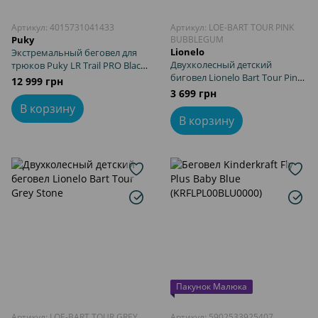
Артикул: 4015731041433
Артикул: LOE-BART TOUR PINK
Puky
BUBBLEGUM
Lionelo
Экстремальный беговел для
Двухколесный детский
трюков Puky LR Trail PRO Black
биговел Lionelo Bart Tour Pink
4143 для детей от 2,5 лет
12 999 грн
Bubblegum
3 699 грн
В корзину
В корзину
Пакунок Малюка
Артикул: LOE-BART TOUR GREY
Артикул: 5902533925407