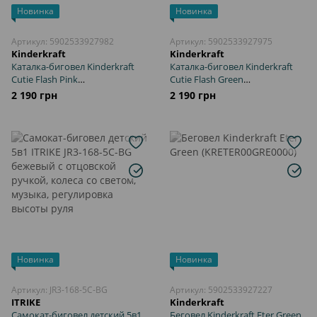
Новинка
Новинка
Артикул: 5902533927982
Артикул: 5902533927975
Kinderkraft
Kinderkraft
Каталка-биговел Kinderkraft
Каталка-биговел Kinderkraft
Cutie Flash Pink
Cutie Flash Green
(KRCUFL00PNK0000) колеса с
(KRCUFL00GRE0000) колеса с
2 190 грн
2 190 грн
подсветкой, стойкая
подсветкой, стойкая
конструкция, ограничитель
конструкция, ограничитель
поворота руля до 135°
поворота руля до 135°
Новинка
Новинка
Артикул: JR3-168-5С-BG
Артикул: 5902533927227
ITRIKE
Kinderkraft
Самокат-биговел детский 5в1
Беговел Kinderkraft Eter Green