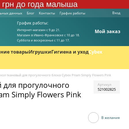
Вход
льных данных
Блог
Контакты
График работы
График работы:
Интернет-магазин с 9 до 21.
Мой заказ
Магазин в Ивано-Франковске с 10 до 18.
Суббота и воскресенье с 11 до 17.
ние товары
Игрушки
Гигиена и уход
Cybex
хол тканевый для прогулочного блока Cybex Priam Simply Flowers Pink
 для прогулочного
Артикул
521002825
am Simply Flowers Pink
В желания