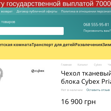
 возврат
Договор публичной оферты
Политика в отношении персона
 товаров
068 555-95-81
Перезвонить вам?
етская комната
Транспорт для детей
Развлечения
Зим
Главная
Каталог
Cybex
Че
Чехол тканевый
блока Cybex Pri
Нет в наличии
Оставить отзыв
16 900 грн