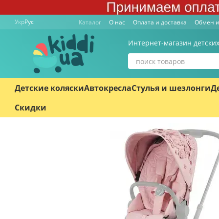
Перейти к основному контенту
Укр
Рус
Каталог
О нас
Оплата и доставка
Обмен и
Интернет-магазин детских
Детские коляски
Автокресла
Стулья и шезлонги
Д
Скидки