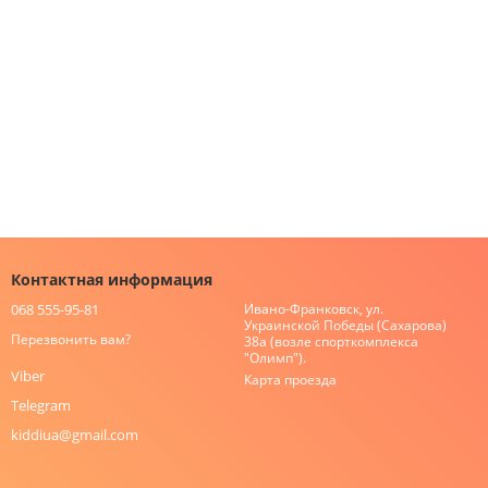
Контактная информация
068 555-95-81
Ивано-Франковск, ул.
Украинской Победы (Сахарова)
Перезвонить вам?
38а (возле спорткомплекса
"Олимп").
Viber
Карта проезда
Telegram
kiddiua@gmail.com