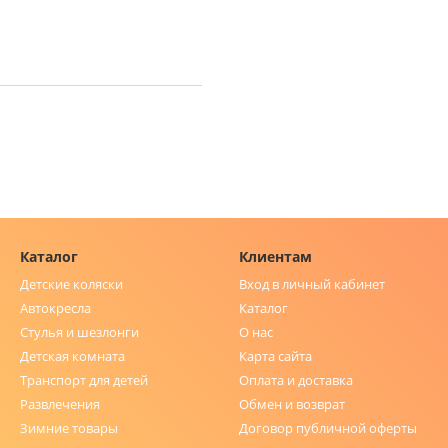
Каталог
Клиентам
Детские коляски
Вход в личный кабинет
Автокресла
Каталог
Стулья и шезлонги
О нас
Детская комната
Карта сайта
Транспорт для детей
Оплата и доставка
Развлечения
Обмен и возврат
Зимние товары
Договор публичной оферты