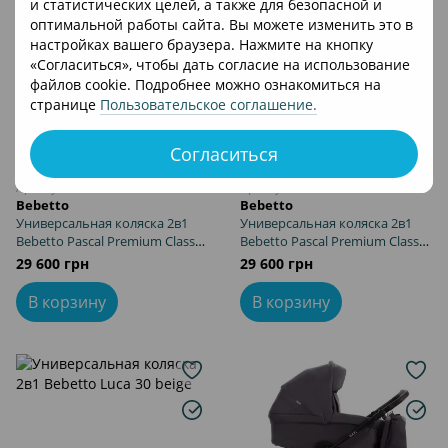
и статистических целей, а также для безопасной и
оптимальной работы сайта. Вы можете изменить это в
настройках вашего браузера. Нажмите на кнопку
«Согласиться», чтобы дать согласие на использование
файлов cookie. Подробнее можно ознакомиться на
странице
Пользовательское соглашение
.
Согласиться
Артикул: 503.25.21.S02
Артикул: 503.25.22.S04
Bebetto
Bebetto
Универсальная коляска 2в1
Универсальная коляска 2в1
Bebetto Pascal Premium Class
Bebetto Pascal Premium Class
Stella 02
Stella 04
29 600 грн
29 600 грн
В корзину
В корзину