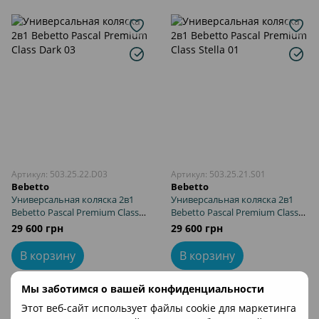
Артикул: 503.25.22.D03
Артикул: 503.25.21.S01
Bebetto
Bebetto
Универсальная коляска 2в1
Универсальная коляска 2в1
Bebetto Pascal Premium Class
Bebetto Pascal Premium Class
Dark 03
Stella 01
29 600 грн
29 600 грн
В корзину
В корзину
Мы заботимся о вашей конфиденциальности
Этот веб-сайт использует файлы cookie для маркетинга