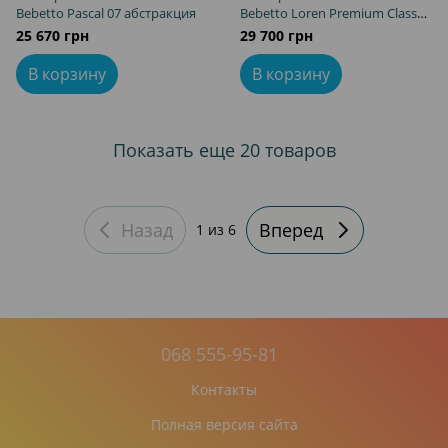
Bebetto Pascal 07 абстракция
Bebetto Loren Premium Class
Gloss 01 (эко-кожа)
25 670 грн
29 700 грн
В корзину
В корзину
Показать еще 20 товаров
Назад
Вперед
1
из 6
068 555-95-81
Контакты
Полная версия сайта