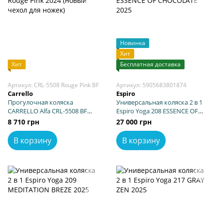
Новинка
Хит
Хит
Бесплатная доставка
Артикул: CRL-5508 Rouge Pink BF
Артикул: 5905683801874
Carrello
Espiro
Прогулочная коляска
Универсальная коляска 2 в 1
CARRELLO Alfa CRL-5508 BF
Espiro Yoga 208 ESSENCE OF
Rouge Pink 2024 (новый чехол
CHOCOLATE 2025
8 710 грн
27 000 грн
для ножек)
В корзину
В корзину