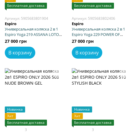
Бесплатная доставка
Бесплатная доставка
Артикул: 5905683801904
Артикул: 5905683802406
Espiro
Espiro
Универсальная коляска 2 в 1
Универсальная коляска 2 в 1
Espiro Yoga 219 ASSANA LOTOS
Espiro Yoga 229 POWER OF
2026
NATURE 2026
27 000 грн
27 000 грн
В корзину
В корзину
Новинка
Новинка
Хит
Хит
Бесплатная доставка
Бесплатная доставка
3
3