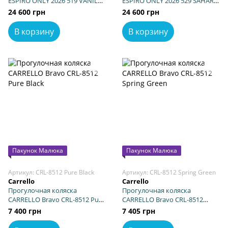
ESPIRO ONLY 2026 519 VANILLA
ESPIRO ONLY 2026 529 SAHARA
BEIGE
BEIGE
24 600 грн
24 600 грн
В корзину
В корзину
Пакунок Малюка
Пакунок Малюка
Артикул: CRL-8512 Pure Black
Артикул: CRL-8512 Spring Green
Carrello
Carrello
Прогулочная коляска
Прогулочная коляска
CARRELLO Bravo CRL-8512 Pure
CARRELLO Bravo CRL-8512
Black
Spring Green
7 400 грн
7 405 грн