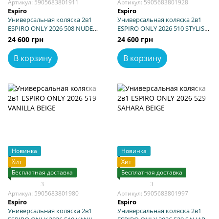
Артикул: 5905683801911
Артикул: 5905683801928
Espiro
Espiro
Универсальная коляска 2в1
Универсальная коляска 2в1
ESPIRO ONLY 2026 508 NUDE
ESPIRO ONLY 2026 510 STYLISH
BROWN GEL
BLACK
24 600 грн
24 600 грн
В корзину
В корзину
Новинка
Новинка
Хит
Хит
Бесплатная доставка
Бесплатная доставка
3
3
Артикул: 5905683801980
Артикул: 5905683801997
Espiro
Espiro
Универсальная коляска 2в1
Универсальная коляска 2в1