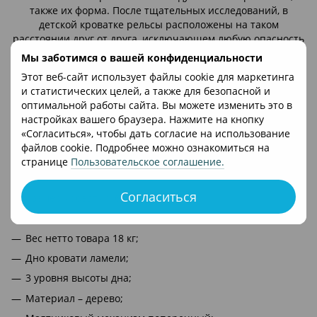
также их форма. После тщательных исследований, в
детской кроватке рельсы расположены на таком
расстоянии друг от друга, исключающем любую опасность
для вашего ребенка. Планки сделаны без острых кромок.
Мы заботимся о вашей конфиденциальности
Они достаточно прочные чтобы выдержать достаточно
Этот веб-сайт использует файлы cookie для маркетинга
активную нагрузку во время игр ребенка в кроватке. Все
и статистических целей, а также для безопасной и
детали, из которых состоит кроватка, покрыты
оптимальной работы сайта. Вы можете изменить это в
нетоксичным лаком, не вызывающим аллергии.
Все
настройках вашего браузера. Нажмите на кнопку
кроватки отвечают требованиям ДСТУ.
«Согласиться», чтобы дать согласие на использование
Технические характеристики:
файлов cookie. Подробнее можно ознакомиться на
Два уровня фиксации передней стенки;
странице
Пользовательское соглашение
.
Размер подматрасника 120 x 60 см;
Согласиться
размер кроватки: 66 x 136 x 102 см;
Вес брутто товара 20 кг;
Вес нетто товара 18 кг;
Дно кровати ламели;
3 уровня высоты дна;
Материал – дерево;