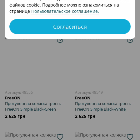
файлов cookie. Подробнее можно ознакомиться на
В корзину
странице
Пользовательское соглашение
.
Согласиться
Артикул: 48556
Артикул: 48549
FreeON
FreeON
Прогулочная коляска трость
Прогулочная коляска трость
FreeON Simple Black-Green
FreeON Simple Black-White
2 625 грн
2 625 грн