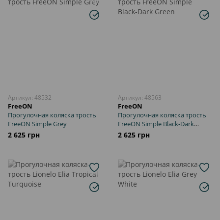
Артикул: 48532
Артикул: 48563
FreeON
FreeON
Прогулочная коляска трость
Прогулочная коляска трость
FreeON Simple Grey
FreeON Simple Black-Dark
Green
2 625 грн
2 625 грн