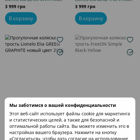
цвет 2026
цвет 2026
3 999 грн
3 999 грн
В корзину
В корзину
Артикул: LO-ELIA GREEN
Мы заботимся о вашей конфиденциальности
Артикул: 48570
GRAPHITE
FreeON
Этот веб-сайт использует файлы cookie для маркетинга
Lionelo
Прогулочная коляска трость
и статистических целей, а также для безопасной и
Прогулочная коляска-трость
FreeON Simple Black-Yellow
оптимальной работы сайта. Вы можете изменить это в
Lionelo Elia GREEN GRAPHITE
2 625 грн
настройках вашего браузера. Нажмите на кнопку
новый цвет 2026
3 999 грн
«Согласиться», чтобы дать согласие на использование