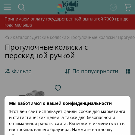
Принимаем оплату государственной выплатой 7000 грн до
года малыша
Каталог
Детские коляски
Прогулочные коляски
Прогуло
Прогулочные коляски с
перекидной ручкой
Фильтр
По популярности
Мы заботимся о вашей конфиденциальности
Этот веб-сайт использует файлы cookie для маркетинга
и статистических целей, а также для безопасной и
оптимальной работы сайта. Вы можете изменить это в
настройках вашего браузера. Нажмите на кнопку
Хит