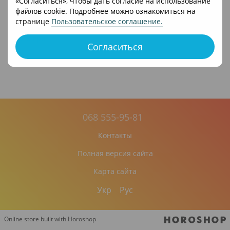
«Согласиться», чтобы дать согласие на использование
Пакунок Малюка
файлов cookie. Подробнее можно ознакомиться на
странице
Пользовательское соглашение
.
Артикул: CO01/5
11 318 грн
Согласиться
068 555-95-81
Контакты
Полная версия сайта
Карта сайта
Укр
Рус
Online store built with Horoshop