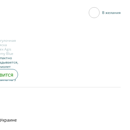
В желания
вится
 Украине