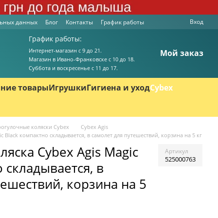
Вход
льных данных
Блог
Контакты
График работы
График работы:
Интернет-магазин с 9 до 21.
Мой заказ
Магазин в Ивано-Франковске с 10 до 18.
Суббота и воскресенье с 11 до 17.
ние товары
Игрушки
Гигиена и уход
Cybex
огулочные коляски Cybex
Cybex Agis
c Black компактно складывается, в самолет для путешествий, корзина на 5 кг
ляска Cybex Agis Magic
Артикул
525000763
 складывается, в
тешествий, корзина на 5