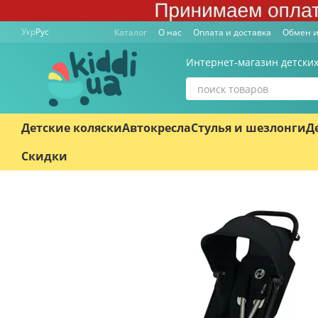
Перейти к основному контенту
Укр
Рус
Каталог
О нас
Оплата и доставка
Обмен и
Интернет-магазин детских
Детские коляски
Автокресла
Стулья и шезлонги
Д
Скидки