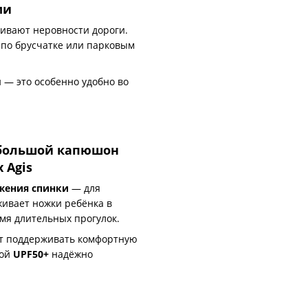
ми
ивают неровности дороги.
и по брусчатке или парковым
 — это особенно удобно во
 большой капюшон
 Agis
жения спинки
— для
живает ножки ребёнка в
мя длительных прогулок.
т поддерживать комфортную
той
UPF50+
надёжно