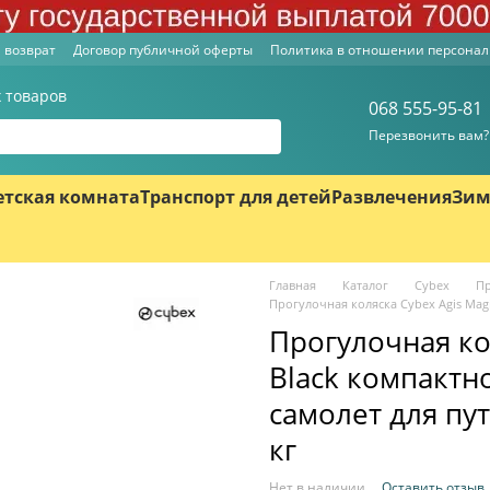
 возврат
Договор публичной оферты
Политика в отношении персона
 товаров
068 555-95-81
Перезвонить вам?
етская комната
Транспорт для детей
Развлечения
Зим
Главная
Каталог
Cybex
Пр
Прогулочная коляска Cybex Agis Magi
Прогулочная ко
Black компактно
самолет для пу
кг
Нет в наличии
Оставить отзыв