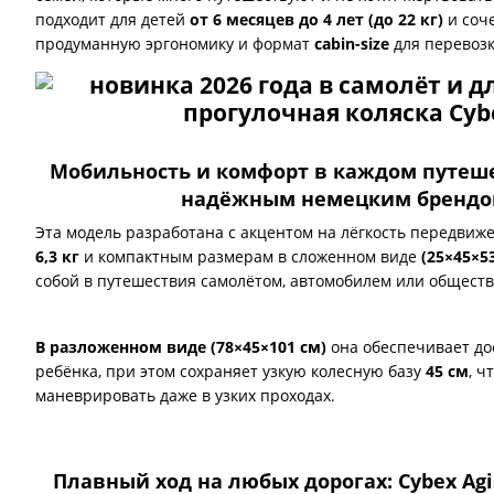
подходит для детей
от 6 месяцев до 4 лет (до 22 кг)
и соч
продуманную эргономику и формат
cabin-size
для перевозк
Мобильность и комфорт в каждом путеше
надёжным немецким брендо
Эта модель разработана с акцентом на лёгкость передвиже
6,3 кг
и компактным размерам в сложенном виде
(25×45×5
собой в путешествия самолётом, автомобилем или общест
В разложенном виде (78×45×101 см)
она обеспечивает до
ребёнка, при этом сохраняет узкую колесную базу
45 см
, ч
маневрировать даже в узких проходах.
Плавный ход на любых дорогах: Cybex Ag