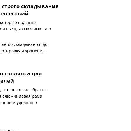
ыстрого складывания
утешествий
, которые надёжно
а и высадка максимально
легко складывается до
ортировку и хранение.
ны коляски для
телей
г
, что позволяет брать с
ая алюминиевая рама
ечной и удобной в