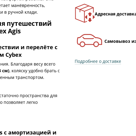
етает манёвренность,
и в ручной клади.
Адресная доставк
Самовывоз из
ствии и перелёте с
м Cybex
Подробнее о доставке
ния. Благодаря весу всего
3 см)
, коляску удобно брать с
венным транспортом.
статочно пространства для
то позволяет легко
is с амортизацией и