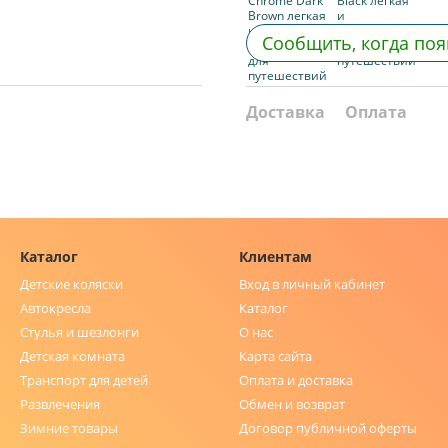
Сообщить, когда поя
Доставка
Оплата
Каталог
Клиентам
Детские коляски
Вход в личный кабинет
Автокресла
Каталог
Стулья и шезлонги
О нас
Детская комната
Карта сайта
Транспорт для детей
Оплата и доставка
Развлечения
Обмен и возврат
Зимние товары
Договор публичной оферты