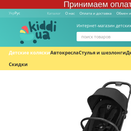
Перейти к основному контенту
Укр
Рус
Каталог
О нас
Оплата и доставка
Обмен и
Интернет-магазин детских
Детские коляски
Автокресла
Стулья и шезлонги
Д
Скидки