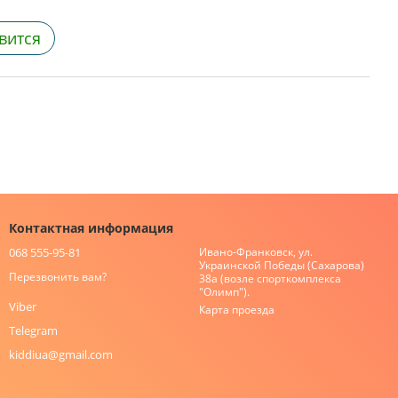
вится
Контактная информация
068 555-95-81
Ивано-Франковск, ул.
Украинской Победы (Сахарова)
Перезвонить вам?
38а (возле спорткомплекса
"Олимп").
Viber
Карта проезда
Telegram
kiddiua@gmail.com