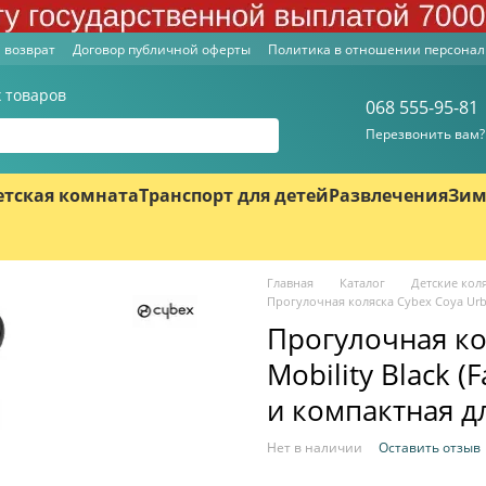
 возврат
Договор публичной оферты
Политика в отношении персона
 товаров
068 555-95-81
Перезвонить вам?
етская комната
Транспорт для детей
Развлечения
Зим
Главная
Каталог
Детские кол
Прогулочная коляска Cybex Coya Urban
Прогулочная ко
Mobility Black (
и компактная д
Нет в наличии
Оставить отзыв