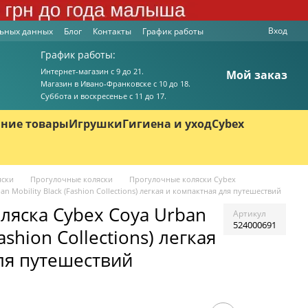
Вход
льных данных
Блог
Контакты
График работы
График работы:
Интернет-магазин с 9 до 21.
Мой заказ
Магазин в Ивано-Франковске с 10 до 18.
Суббота и воскресенье с 11 до 17.
ние товары
Игрушки
Гигиена и уход
Cybex
яски
Прогулочные коляски
Прогулочные коляски Cybex
 Mobility Black (Fashion Collections) легкая и компактная для путешествий
ляска Cybex Coya Urban
Артикул
524000691
Fashion Collections) легкая
ля путешествий