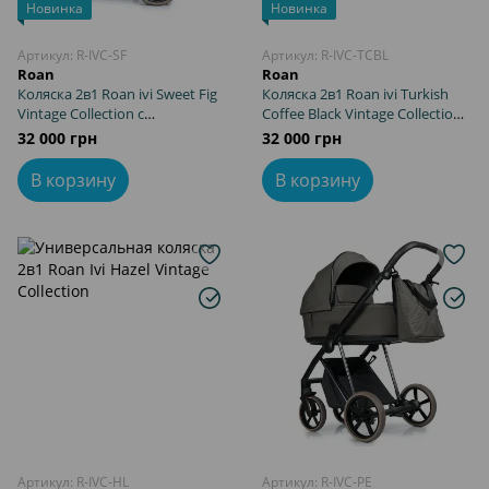
Новинка
Новинка
Артикул: R-IVC-SF
Артикул: R-IVC-TCBL
Roan
Roan
Коляска 2в1 Roan ivi Sweet Fig
Коляска 2в1 Roan ivi Turkish
Vintage Collection с
Coffee Black Vintage Collection с
амортизацией и вентиляцией
амортизацией и вентиляцией
32 000 грн
32 000 грн
люльки
люльки
В корзину
В корзину
Артикул: R-IVC-HL
Артикул: R-IVC-PE