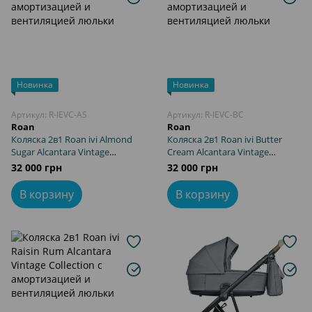
Новинка
Новинка
Артикул: R-IEVC-AS
Артикул: R-IEVC-BC
Roan
Roan
Коляска 2в1 Roan ivi Almond
Коляска 2в1 Roan ivi Butter
Sugar Alcantara Vintage
Cream Alcantara Vintage
Collection с амортизацией и
Collection с амортизацией и
32 000 грн
32 000 грн
вентиляцией люльки
вентиляцией люльки
В корзину
В корзину