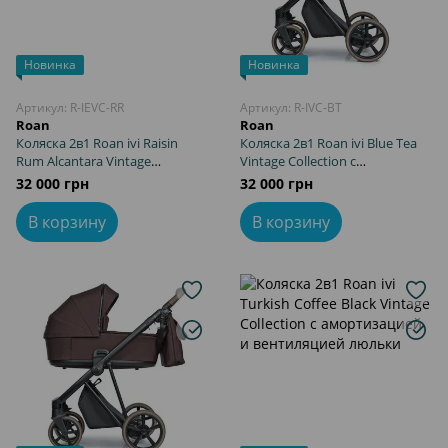
Новинка
Новинка
Артикул: R-IEVC-RR
Артикул: R-IVC-BT
Roan
Roan
Коляска 2в1 Roan ivi Raisin
Коляска 2в1 Roan ivi Blue Tea
Rum Alcantara Vintage
Vintage Collection с
Collection с амортизацией и
амортизацией и вентиляцией
32 000 грн
32 000 грн
вентиляцией люльки
люльки
В корзину
В корзину