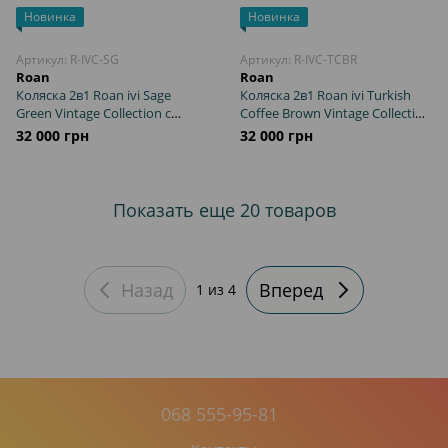
Новинка
Новинка
Артикул: R-IVC-SG
Артикул: R-IVC-TCBR
Roan
Roan
Коляска 2в1 Roan ivi Sage
Коляска 2в1 Roan ivi Turkish
Green Vintage Collection с
Coffee Brown Vintage Collection
амортизацией и вентиляцией
с амортизацией и
32 000 грн
32 000 грн
люльки
вентиляцией люльки
Показать еще 20 товаров
Назад
Вперед
1
из 4
068 555-95-81