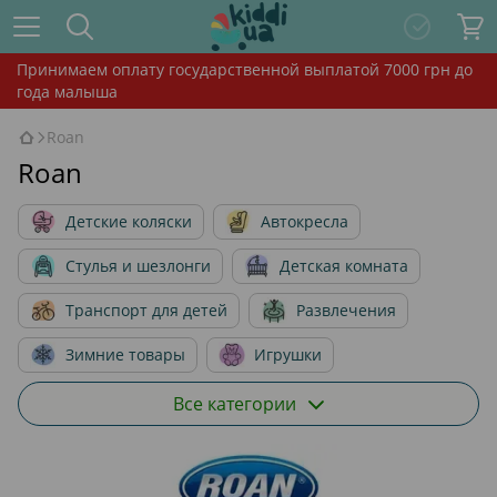
Принимаем оплату государственной выплатой 7000 грн до
года малыша
Roan
Roan
Детские коляски
Автокресла
Стулья и шезлонги
Детская комната
Транспорт для детей
Развлечения
Зимние товары
Игрушки
Гигиена и уход
Cybex
Скидки
Все категории