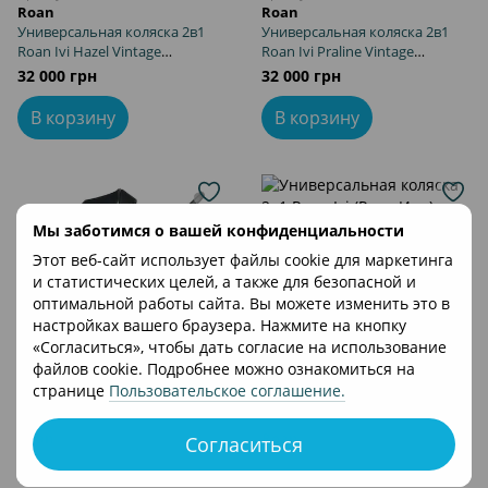
Roan
Roan
Универсальная коляска 2в1
Универсальная коляска 2в1
Roan Ivi Hazel Vintage
Roan Ivi Praline Vintage
Collection
Collection
32 000 грн
32 000 грн
В корзину
В корзину
Мы заботимся о вашей конфиденциальности
Этот веб-сайт использует файлы cookie для маркетинга
и статистических целей, а также для безопасной и
оптимальной работы сайта. Вы можете изменить это в
настройках вашего браузера. Нажмите на кнопку
«Согласиться», чтобы дать согласие на использование
файлов cookie. Подробнее можно ознакомиться на
странице
Пользовательское соглашение
.
Артикул: R-I-RN
Артикул: R-I-SE
Roan
Roan
Согласиться
Универсальная коляска 2в1
Универсальная коляска 2в1
Roan Ivi (Роан Иви) Raven Rose
Roan Ivi (Роан Иви) Sesame 2.0