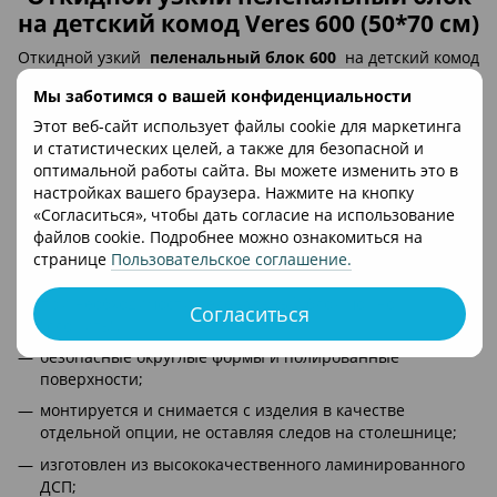
на детский комод Veres 600
(
50*70 см)
Откидной узкий
пеленальный блок 600
на детский комод
Veres. Удобная высота комода и пеленающей поверхности
Мы заботимся о вашей конфиденциальности
позволяет снизить нагрузку на спину мамы.
Этот веб-сайт использует файлы cookie для маркетинга
Внимание! Пеленающий откидной блок Верес 600
и статистических целей, а также для безопасной и
присоединяется к комоду Верес, тогда вы получите
оптимальной работы сайта. Вы можете изменить это в
пеленальный комод Верес, пример на картинке.
настройках вашего браузера. Нажмите на кнопку
«Согласиться», чтобы дать согласие на использование
файлов cookie. Подробнее можно ознакомиться на
Особенности пеленального блока на комод Veres:
странице
Пользовательское соглашение
.
крепится с помощью минификсов;
при необходимости пеленальный блок можно
Согласиться
"сложить";
безопасные округлые формы и полированные
поверхности;
монтируется и снимается с изделия в качестве
отдельной опции, не оставляя следов на столешнице;
изготовлен из высококачественного ламинированного
ДСП;