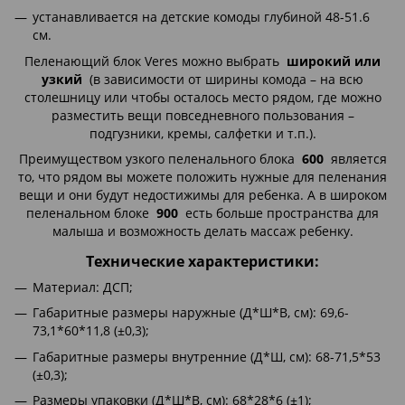
устанавливается на детские комоды глубиной 48-51.6
см.
Пеленающий блок Veres можно выбрать
широкий или
узкий
(в зависимости от ширины комода – на всю
столешницу или чтобы осталось место рядом, где можно
разместить вещи повседневного пользования –
подгузники, кремы, салфетки и т.п.).
Преимуществом узкого пеленального блока
600
является
то, что рядом вы можете положить нужные для пеленания
вещи и они будут недостижимы для ребенка. А в широком
пеленальном блоке
900
есть больше пространства для
малыша и возможность делать массаж ребенку.
Технические характеристики:
Материал: ДСП;
Габаритные размеры наружные (Д*Ш*В, см): 69,6-
73,1*60*11,8 (±0,3);
Габаритные размеры внутренние (Д*Ш, см): 68-71,5*53
(±0,3);
Размеры упаковки (Д*Ш*В, см): 68*28*6 (±1);