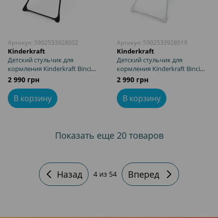
Артикул: 5902533928002
Артикул: 5902533928019
Kinderkraft
Kinderkraft
Детский стульчик для
Детский стульчик для
кормления Kinderkraft Binci
кормления Kinderkraft Binci
Grey (KHBINC00GRY0000)
Light Grey (KHBINC00LGR0000)
2 990 грн
2 990 грн
В корзину
В корзину
Показать еще 20 товаров
Назад
Вперед
4
из 54