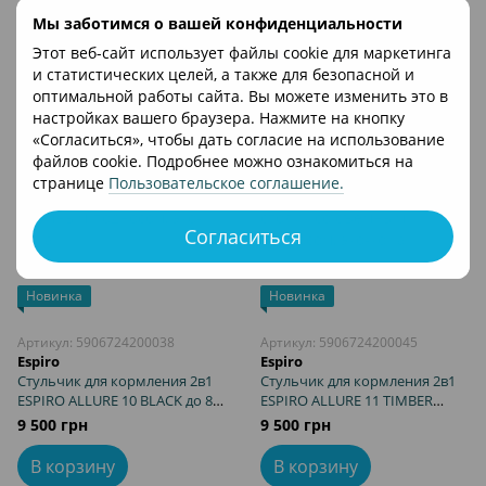
1 211 грн
9 500 грн
сиденья и подножки, столик
Мы заботимся о вашей конфиденциальности
со съемным подносом, эко-
В корзину
В корзину
Этот веб-сайт использует файлы cookie для маркетинга
кожа
и статистических целей, а также для безопасной и
оптимальной работы сайта. Вы можете изменить это в
настройках вашего браузера. Нажмите на кнопку
«Согласиться», чтобы дать согласие на использование
файлов cookie. Подробнее можно ознакомиться на
странице
Пользовательское соглашение
.
Согласиться
Новинка
Новинка
Артикул: 5906724200038
Артикул: 5906724200045
Espiro
Espiro
Стульчик для кормления 2в1
Стульчик для кормления 2в1
ESPIRO ALLURE 10 BLACK до 80
ESPIRO ALLURE 11 TIMBER
кг, 5 уровней регулировки
BLACK до 80 кг, 5 уровней
9 500 грн
9 500 грн
сиденья и подножки, столик
регулировки сиденья и
со съемным подносом, эко-
подножки, столик со съемным
В корзину
В корзину
кожа
подносом, эко-кожа