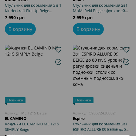
Стульчик для кормления 3 в 1
Стульчик для кормления 2в1
Kinderkraft Fini Up Beige
MoMi Reki Beige с функцией
(KHFINIUPBEG0000) с
стульчика для ребенка, 2
7 990 грн
2 999 грн
режимом шезлонг для
уровня высоты, съемная
новорожденных, дуга с 3
обивка и столешница,
В корзину
В корзину
игрушками, двойной поднос
компактная сборка.
Новинка
Новинка
Артикул: ME 1215 Beige
Артикул: 5906724200021
EL CAMINO
Espiro
Ходунки EL CAMINO ME 1215
Стульчик для кормления 2в1
SIMPLY Beige
ESPIRO ALLURE 09 BEIGE до 80
кг, 5 уровней регулировки