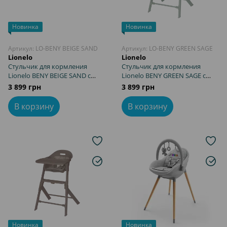
Новинка
Новинка
Артикул: LO-BENY BEIGE SAND
Артикул: LO-BENY GREEN SAGE
Lionelo
Lionelo
Стульчик для кормления
Стульчик для кормления
Lionelo BENY BEIGE SAND с
Lionelo BENY GREEN SAGE с
регулировкой подноса и
регулировкой подноса и
3 899 грн
3 899 грн
подножки, компактная
подножки, компактная
сборка, ремни безопасности
сборка, ремни безопасности
В корзину
В корзину
Новинка
Новинка