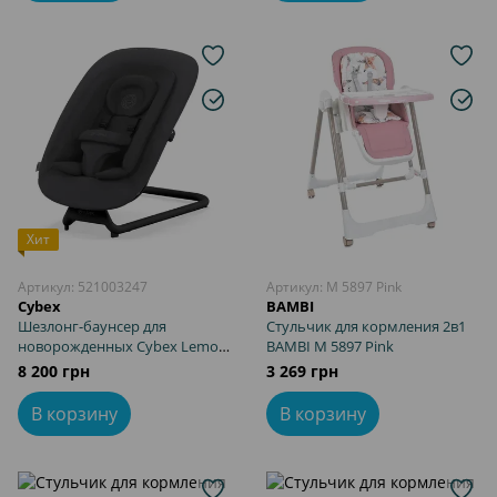
Хит
Артикул: 521003247
Артикул: M 5897 Pink
Cybex
BAMBI
Шезлонг-баунсер для
Стульчик для кормления 2в1
новорожденных Cybex Lemo
BAMBI M 5897 Pink
Bouncer Stunning Black
8 200 грн
3 269 грн
В корзину
В корзину