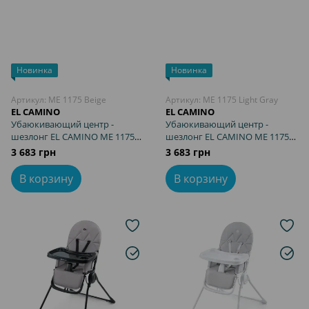
Новинка
Новинка
Артикул: ME 1175 Beige
Артикул: ME 1175 Light Gray
EL CAMINO
EL CAMINO
Убаюкивающий центр -
Убаюкивающий центр -
шезлонг EL CAMINO ME 1175
шезлонг EL CAMINO ME 1175
SOUL Beige
SOUL Light Gray
3 683 грн
3 683 грн
В корзину
В корзину