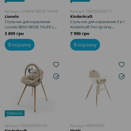
Артикул: LO-BENY BEIGE TAUPE
Артикул: 5902533930111
Lionelo
Kinderkraft
Стульчик для кормления
Стульчик для кормления 3 в 1
Lionelo BENY BEIGE TAUPE с
Kinderkraft Fini Up Grey
регулировкой подноса и
(KHFINIUPGRY0000) с
3 899 грн
7 990 грн
подножки, компактная
режимом шезлонг для
сборка, ремни безопасности
новорожденных, дуга с 3
В корзину
В корзину
игрушками, двойной поднос
Новинка
Артикул: 5902533930104
Артикул: KRKA00035
Kinderkraft
MoMi