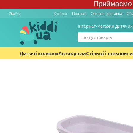
Перейти к основному контенту
Укр
Рус
Каталог
Про нас
Оплата і доставка
Обм
Інтернет-магазин дитячих
Дитячі коляски
Автокрісла
Стільці і шезлонги