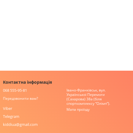
Контактна інформація
068 555-95-81
Івано-Франківськ, вул.
Української Перемоги
Передзвонити вам?
(Сахарова) 38а (біля
спорткомплексу “Олімп”).
Viber
Мапа проїзду
Telegram
kiddiua@gmail.com