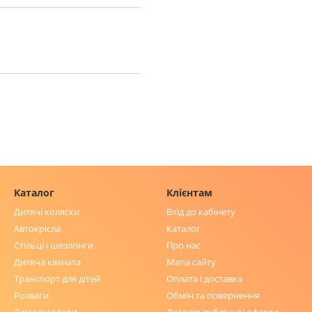
Каталог
Клієнтам
Дитячі коляски
Вхід до кабінету
Автокрісла
Каталог
Стільці і шезлонги
Про нас
Дитяча кімната
Мапа сайту
Транспорт для дітей
Оплата і доставка
Розваги
Обмін та повернення