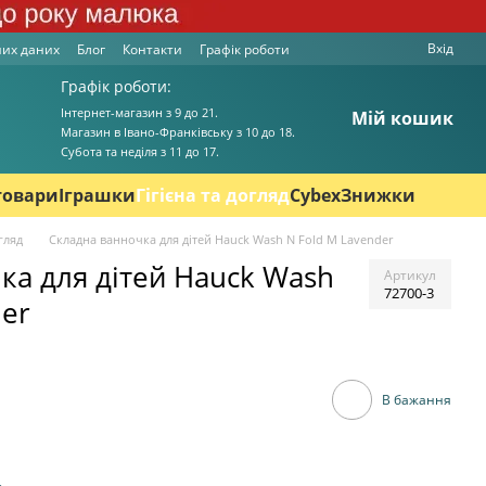
Вхід
них даних
Блог
Контакти
Графік роботи
Графік роботи:
Інтернет-магазин з 9 до 21.
Мій кошик
Магазин в Івано-Франківську з 10 до 18.
Cубота та неділя з 11 до 17.
товари
Іграшки
Гігієна та догляд
Cybex
Знижки
огляд
Складна ванночка для дітей Hauck Wash N Fold M Lavender
ка для дітей Hauck Wash
Артикул
72700-3
der
В бажання