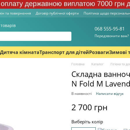
ін та повернення
Договір публічної оферти
Політика щодо персональ
 товарів
068 555-95-81
Передзвонити вам?
Дитяча кімната
Транспорт для дітей
Розваги
Зимові 
Головна
Каталог
Гігієна та д
Складна ванноч
N Fold M Laven
В наявності
Написати відгук
2 700 грн
Виберіть колір