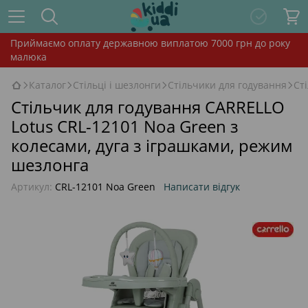
Приймаємо оплату державною виплатою 7000 грн до року
малюка
Каталог
Стільці і шезлонги
Стільчики для годування
Ст
Стільчик для годування CARRELLO
Lotus CRL-12101 Noa Green з
колесами, дуга з іграшками, режим
шезлонга
Артикул:
CRL-12101 Noa Green
Написати відгук