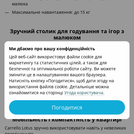
малюка
Максимальне навантаження: до 15 кг
Зручний столик для годування та ігор з
малюком
Стільчик оснащений функціональним столиком, який легко
Ми дбаємо про вашу конфіденційність
адаптується під потреби батьків і дитини.
Цей веб-сайт використовує файли cookie для
Регулювання столика по глибині (3 положення)
маркетингу та статистичних цілей, а також для
безпечної та оптимальної роботи сайту. Ви можете
Знімний піднос для швидкого очищення
змінити це в налаштуваннях вашого браузера.
Можливість зняття столика
Натисніть кнопку «Погодитися», щоб дати згоду на
Кріплення столика на рамі позаду для зберігання
використання файлів cookie. Детальніше можна
ознайомитися на сторінці
Угода користувача
.
Поверхні легко миються, що значно спрощує догляд після
кожного прийому їжі.
Погодитися
Мобільність і компактність у квартирі
Carrello Lotus зручно використовувати навіть у невеликих
приміщеннях.