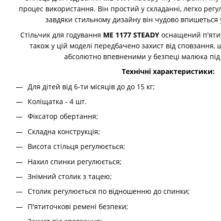
процес використання. Він простий у складанні, легко регу
завдяки стильному дизайну він чудово впишеться у
Стільчик для годування
ME 1177 STEADY
оснащений п'яти
також у цій моделі передбачено захист від сповзання, 
абсолютно впевненими у безпеці малюка під 
Технічні характеристики:
Для дітей від 6-ти місяців до до 15 кг;
Коліщатка - 4 шт.
Фіксатор обертання;
Складна конструкція;
Висота стільця регулюється;
Нахил спинки регулюється;
Знімний столик з тацею;
Столик регулюється по відношенню до спинки;
П'ятиточкові ремені безпеки;