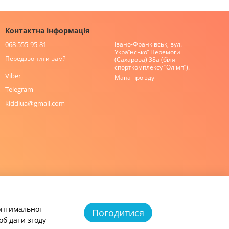
Контактна інформація
068 555-95-81
Івано-Франківськ, вул.
Української Перемоги
Передзвонити вам?
(Сахарова) 38а (біля
спорткомплексу “Олімп”).
Viber
Мапа проїзду
Telegram
kiddiua@gmail.com
 оптимальної
Погодитися
об дати згоду