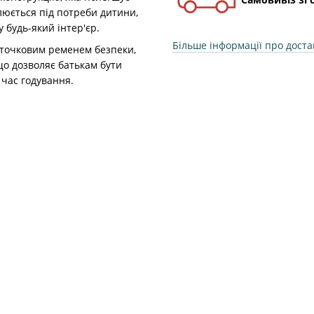
люється під потреби дитини,
 будь-який інтер'єр.
Більше інформації про доста
точковим ременем безпеки,
що дозволяє батькам бути
час годування.