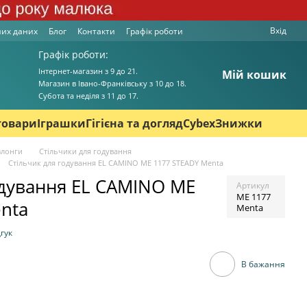
Вхід
них даних
Блог
Контакти
Графік роботи
Графік роботи:
Інтернет-магазин з 9 до 21.
Мій кошик
Магазин в Івано-Франківську з 10 до 18.
Cубота та неділя з 11 до 17.
товари
Іграшки
Гігієна та догляд
Cybex
Знижки
злонги
Стільчики для годування
Стільчик для годування EL CAMINO ME 1177 STEADY Menta
одування EL CAMINO ME
Артикул
ME 1177
nta
Menta
гук
В бажання