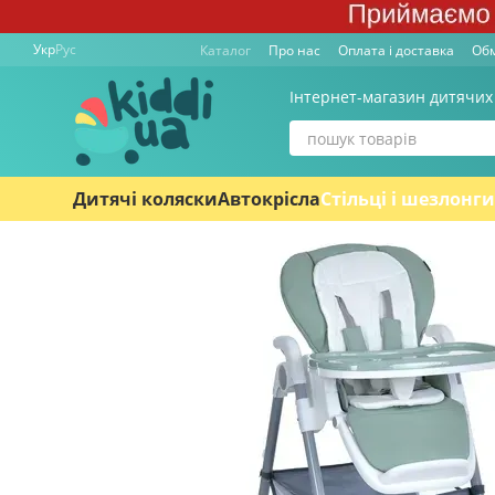
Перейти к основному контенту
Укр
Рус
Каталог
Про нас
Оплата і доставка
Обм
Інтернет-магазин дитячих
Дитячі коляски
Автокрісла
Стільці і шезлонги