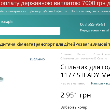
ін та повернення
Договір публічної оферти
Політика щодо персональ
 товарів
068 555-95-81
Передзвонити вам?
Дитяча кімната
Транспорт для дітей
Розваги
Зимові 
Головна
Каталог
Стільці і ше
Стільчики для годування El Camino
Стільчик для г
1177 STEADY Me
Немає в наявності
Написати від
2 951 грн
Виберіть колір