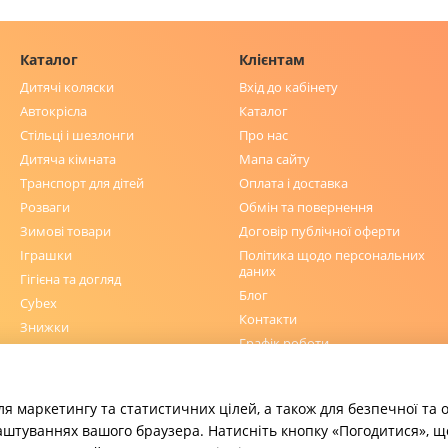
Каталог
Клієнтам
Дитячі коляски
Вхід до кабінету
Автокрісла
Каталог
Стільці і шезлонги
Про нас
Дитяча кімната
Мапа сайту
Транспорт для дітей
Оплата і доставка
Розваги
Обмін та повернення
Зимові товари
Договір публічної оферти
Іграшки
Політика щодо персональних
даних
Гігієна та догляд
Блог
Cybex
Контакти
Знижки
Графік роботи
Ми в соцмережах
ля маркетингу та статистичних цілей, а також для безпечної та
аштуваннях вашого браузера. Натисніть кнопку «Погодитися», щ