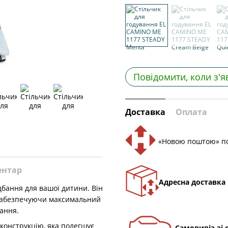
Повідомити, коли з'я
Доставка
Оплата
«Новою поштою» по
ентар
Адресна доставка
дбання для вашої дитини. Він
, забезпечуючи максимальний
вання.
конструкцію, яка полегшує
Самовивіз зі 