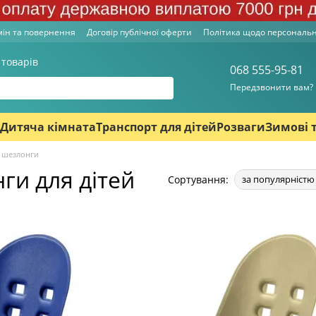
ін та повернення
Договір публічної оферти
Політика щодо персональ
 товарів
068 555-95-81
Передзвонити вам?
Дитяча кімната
Транспорт для дітей
Розваги
Зимові 
і шезлонги
ги для дітей
Сортування:
за популярністю