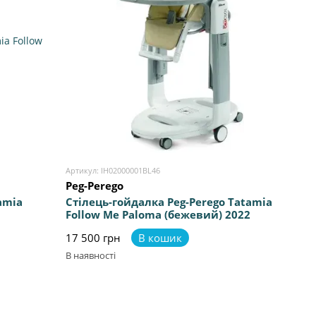
Артикул: IH02000001BL46
Peg-Perego
amia
Стілець-гойдалка Peg-Perego Tatamia
Follow Me Paloma (бежевий) 2022
17 500 грн
В кошик
В наявності