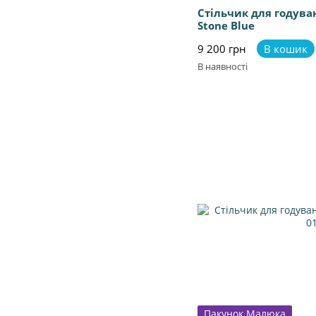
Стільчик для годува
Stone Blue
9 200 грн
В кошик
В наявності
Пакунок Малюка