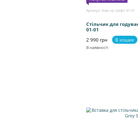
Артикул: Step up графіт 01-01
Стільчик для годуван
01-01
2 990 грн
В кошик
В наявності