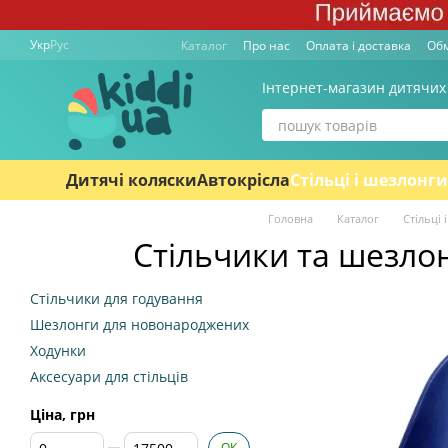
Перейти к основному контенту
Укр
Рус
Каталог
Про нас
Оплата і доставка
Обм
Інтернет-магазин дитячих
Дитячі коляски
Автокрісла
Стільці і шезлонги
Головна
Каталог
Стільці 
Стільчики та шезлон
Стільчики для годування
Шезлонги для новонароджених
Ходунки
Аксесуари для стільців
Ціна, грн
Від Ціна, грн
До Ціна, грн
ОК