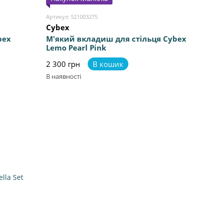
Артикул: 521003275
Cybex
bex
М'який вкладиш для стільця Cybex
Lemo Pearl Pink
2 300 грн
В кошик
В наявності