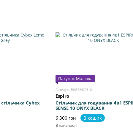
Пакунок Малюка
Артикул: 5906724206184
Espiro
 стільчика Cybex
Стільчик для годування 4в1 ESP
SENSE 10 ONYX BLACK
6 300 грн
В кошик
В наявності