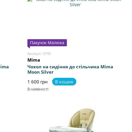
Пакунок Малюка
Артикул: 15795
Mima
Mima
Чохол на сидіння до стільчика Mima
Moon Silver
1 600 грн
В кошик
В наявності