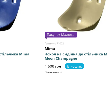
Пакунок Малюка
Артикул: 71022
Mima
 стільчика Mima
Чохол на сидіння до стільчика 
Moon Champagne
1 600 грн
В кошик
В наявності