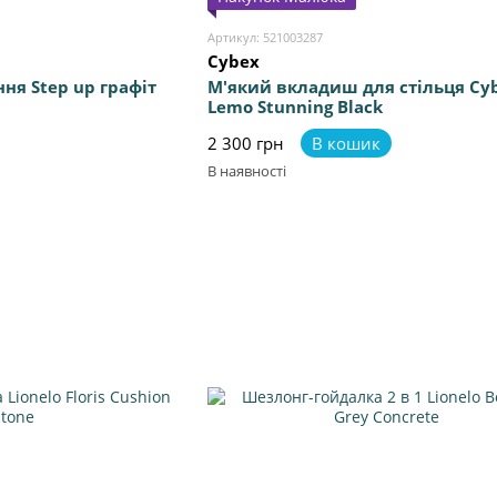
Артикул: 521003287
Cybex
ня Step up графіт
М'який вкладиш для стільця Cy
Lemo Stunning Black
2 300 грн
В кошик
В наявності