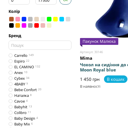
Колір
Бренд
Пакунок Малюка
Артикул: 30146
Carrello
149
Mima
Espiro
22
Чохол на сидіння до
EL CAMINO
132
Moon Royal blue
Anex
10
Cybex
34
1 450 грн
В кошик
4BABY
9
В наявності
Bebe Confort
20
Наталка
8
Cavoe
4
Babyhit
13
Colibro
11
Baby Design
4
Baby Mix
6