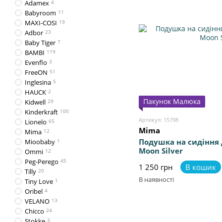
Adamex
4
Babyroom
11
MAXI-COSI
19
Adbor
23
Baby Tiger
7
BAMBI
119
Evenflo
3
FreeON
51
Inglesina
5
HAUCK
2
Пакунок Малюка
Kidwell
29
Kinderkraft
100
Артикул: 15798
Lionelo
65
Mima
Mima
12
Подушка на сидіння 
Mioobaby
1
Moon Silver
Ommi
12
Peg-Perego
45
1 250 грн
В кошик
Tilly
20
В наявності
Tiny Love
1
Oribel
4
VELANO
13
Chicco
24
Stokke
3