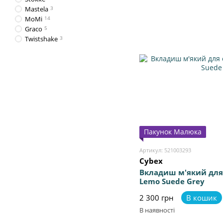
Mastela
3
MoMi
14
Graco
5
Twistshake
3
Пакунок Малюка
Артикул: 521003293
Cybex
Вкладиш м'який для
Lemo Suede Grey
2 300 грн
В кошик
В наявності