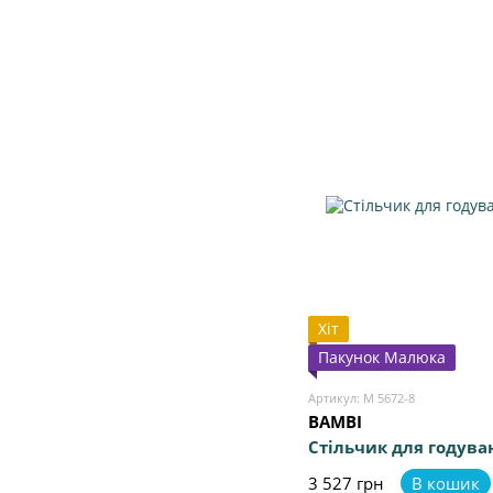
Хіт
Пакунок Малюка
Артикул: M 5672-8
BAMBI
Стільчик для годува
3 527 грн
В кошик