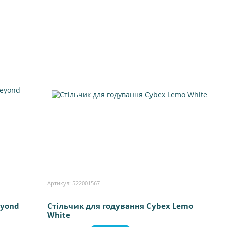
Артикул: 522001567
eyond
Стільчик для годування Cybex Lemo
White