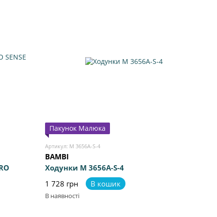
Пакунок Малюка
Артикул: M 3656A-S-4
BAMBI
IRO
Ходунки M 3656A-S-4
1 728 грн
В кошик
В наявності