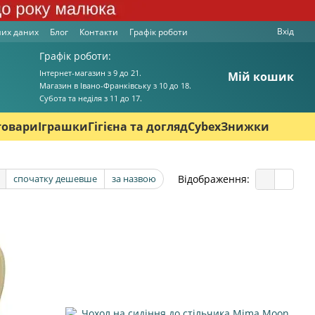
Вхід
них даних
Блог
Контакти
Графік роботи
Графік роботи:
Інтернет-магазин з 9 до 21.
Мій кошик
Магазин в Івано-Франківську з 10 до 18.
Cубота та неділя з 11 до 17.
товари
Іграшки
Гігієна та догляд
Cybex
Знижки
Відображення:
спочатку дешевше
за назвою