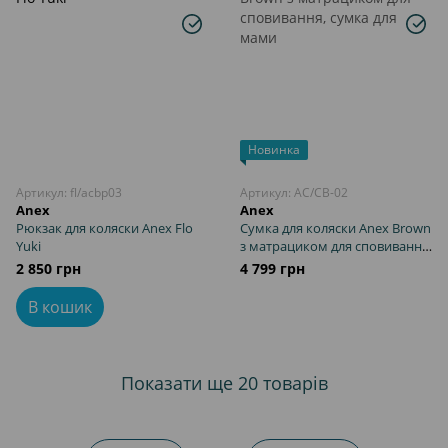
Новинка
Артикул: fl/acbp03
Артикул: AC/CB-02
Anex
Anex
Рюкзак для коляски Anex Flo
Сумка для коляски Anex Brown
Yuki
з матрациком для сповивання,
сумка для мами
2 850 грн
4 799 грн
В кошик
Показати ще 20 товарів