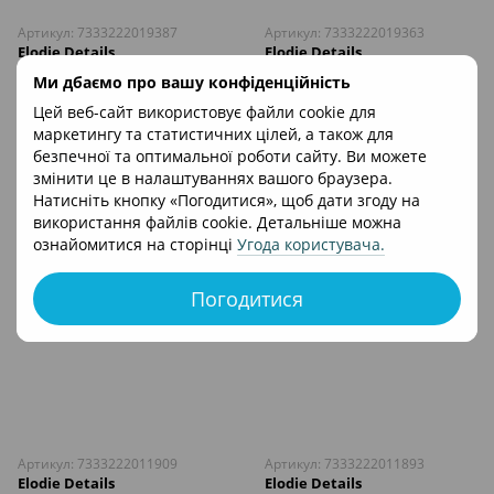
Артикул: 7333222019387
Артикул: 7333222019363
Elodie Details
Elodie Details
Сумка для мами Elodie Details
Сумка для мами Elodie Details
Ми дбаємо про вашу конфіденційність
Changing Bag Moonshell
Changing Bag Black
Цей веб-сайт використовує файли cookie для
3 600 грн
3 563 грн
маркетингу та статистичних цілей, а також для
безпечної та оптимальної роботи сайту. Ви можете
В кошик
В кошик
змінити це в налаштуваннях вашого браузера.
Натисніть кнопку «Погодитися», щоб дати згоду на
використання файлів cookie. Детальніше можна
ознайомитися на сторінці
Угода користувача
.
Погодитися
Артикул: 7333222011909
Артикул: 7333222011893
Elodie Details
Elodie Details