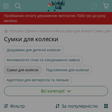
Приймаємо оплату державною виплатою 7000 грн до року
малюка
Каталог
Дитячі коляски
Аксесуари для візків
Сумки для 
Сумки для коляски
Дощовики для дитячої коляски
Антимоскітні сітки та сонцезахисні навіси
Сумки для колясок
Підсклянник для коляски
Адаптери для автокрісла та люльки
Підніжка для погодок
Іграшки в коляску
Всі категорії
Чохли на ніжки та вкладиші у коляску
Фільтр
За популярністю
Люльки та прогулянкові блоки