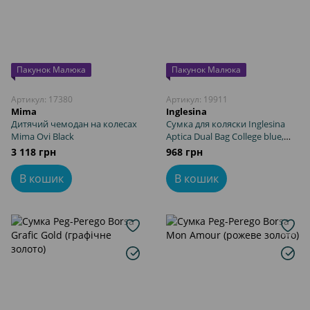
Пакунок Малюка
Пакунок Малюка
Артикул: 17380
Артикул: 19911
Mima
Inglesina
Дитячий чемодан на колесах
Сумка для коляски Inglesina
Mima Ovi Black
Aptica Dual Bag College blue,
Черный
3 118 грн
968 грн
В кошик
В кошик