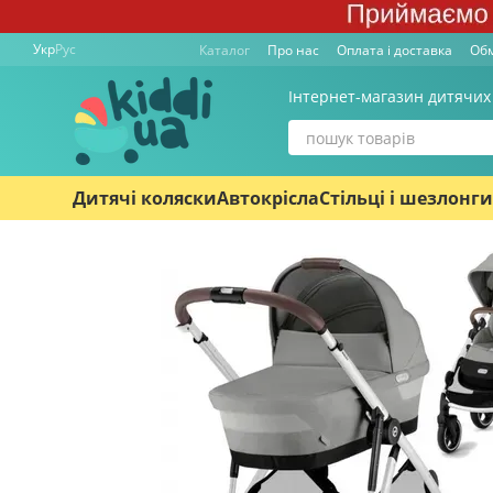
Перейти к основному контенту
Укр
Рус
Каталог
Про нас
Оплата і доставка
Обм
Інтернет-магазин дитячих
Дитячі коляски
Автокрісла
Стільці і шезлонги