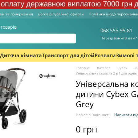
ін та повернення
Договір публічної оферти
Політика щодо персональ
 товарів
068 555-95-81
Передзвонити вам?
Дитяча кімната
Транспорт для дітей
Розваги
Зимові 
Головна
Каталог
Cybex
У
Універсальна коляска 2 в 1 для однієї
Універсальна ко
дитини Cybex Ga
Grey
Немає в наявності
Написати від
0 грн