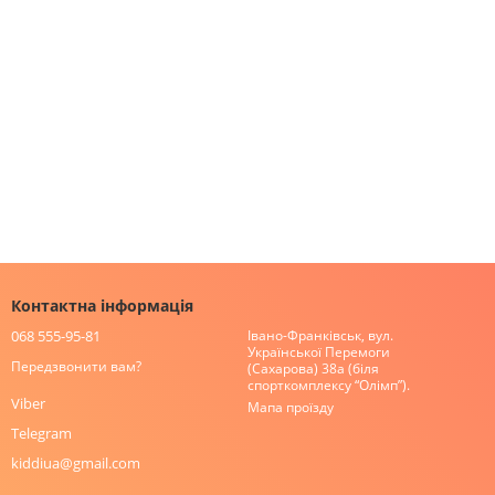
Контактна інформація
068 555-95-81
Івано-Франківськ, вул.
Української Перемоги
Передзвонити вам?
(Сахарова) 38а (біля
спорткомплексу “Олімп”).
Viber
Мапа проїзду
Telegram
kiddiua@gmail.com