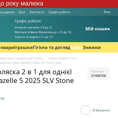
Вхід
них даних
Блог
Контакти
Графік роботи
Графік роботи:
Інтернет-магазин з 9 до 21.
Мій кошик
Магазин в Івано-Франківську з 10 до 18.
Cубота та неділя з 11 до 17.
товари
Іграшки
Гігієна та догляд
Cybex
Знижки
ніверсальні коляски 2в1 Cybex
Cybex Gazelle S 2 в 1
 дитини Cybex Gazelle S 2025 SLV Stone Grey
ляска 2 в 1 для однієї
Артикул
51908706
zelle S 2025 SLV Stone
гук
В бажання