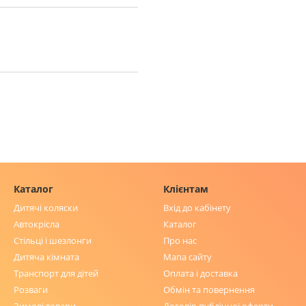
Каталог
Клієнтам
Дитячі коляски
Вхід до кабінету
Автокрісла
Каталог
Стільці і шезлонги
Про нас
Дитяча кімната
Мапа сайту
Транспорт для дітей
Оплата і доставка
Розваги
Обмін та повернення