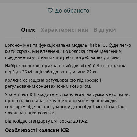
До обраного
Опис
Характеристики
Відгуки
Ергономічна та функціональна модель Ibebe ICE буде легко
їхати скрізь. Ми впевнені, що коляска стане ідеальним
поєднанням усіх ваших потреб і потреб вашої дитини.
Набір з люлькою призначений для дітей 0-9 кг, а коляска
від 6 до 36 місяців або до ваги дитини 22 кг.
Коляска оснащена регульованою підніжкою і
регульованим сонцезахисним козирком.
У комплект ICE входить містка елегантна сумка з екошкіри,
простора корзина зі зручним доступом, дощовик для
комфорту під час прогулянок у дощові дні, москітна сітка,
чохол на ніжки коляски.
Відповідає стандарту EN1888-2: 2019-2.
Особливості коляски ICE: