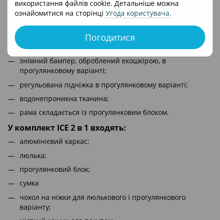
використання файлів cookie. Детальніше можна
до повністю лежачого положення;
ознайомитися на сторінці
Угода користувача
.
регульовані п'ятиточкові ремені безпеки;
естетичний, м'який матрац в коляску;
Погодитися
матрац в люльці;
знімний бампер, оброблений екошкірою, в
прогулянковому варіанті;
регульована підніжка в прогулянковому варіанті;
водонепроникна тканина;
рама складається із прогулянковим блоком.
У комплект ICE 2 в 1 входять:
алюмінієвий каркас;
люлька;
прогулянковий блок;
сумка
чохол на ніжки для люлькового і прогулянкового
варіанту;