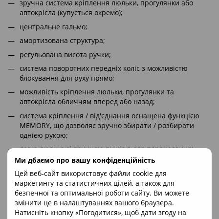
зручна система кріплення люльки, прогулянки або
автокрісла (купується окремо);
центральне гальмо;
амортизована структура;
регульована висота ручки;
система поворотних передніх коліс з можливістю
блокування для руху прямо;
можливість кріплення люльки, прогулянки та
автокрісла обличчям вперед або назад;
система кріплення / від'єднання оснащена функцією
MEMORY, що дозволяє зручно збирати / розбирати
однією рукою;
легка люлька зі зручною ручкою для перенесення;
Ми дбаємо про вашу конфіденційність
сонцезахисний козирок інтегрований з капюшоном
люльки;
Цей веб-сайт використовує файли cookie для
маркетингу та статистичних цілей, а також для
подвійна вентиляція в корпусі люльки;
безпечної та оптимальної роботи сайту. Ви можете
регулювання люльки;
змінити це в налаштуваннях вашого браузера.
Натисніть кнопку «Погодитися», щоб дати згоду на
плавне регулювання спинки в прогулянковому варіанті