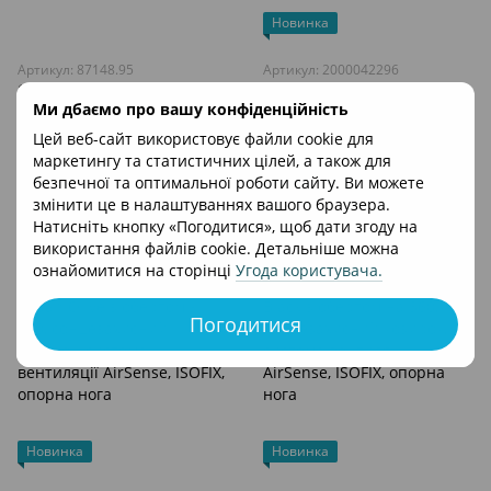
Новинка
Артикул: 87148.95
Артикул: 2000042296
Chicco
BRITAX-ROMER
Автокрісло Chicco EverOne i-
Ми дбаємо про вашу конфіденційність
Автокрісло Britax Römer
Size Black 3 рівні нахилу
SWIVEL-GROW Max Air Warm
Цей веб-сайт використовує файли cookie для
сидіння, регулювання
Caramel з обертом на 360,
15 990 грн
24 540 грн
маркетингу та статистичних цілей, а також для
підголівника, Isofix та опорна
сонцезахисний козирок,
безпечної та оптимальної роботи сайту. Ви можете
ніжка
система вентиляції AirSense,
В кошик
В кошик
змінити це в налаштуваннях вашого браузера.
ISOFIX, опорна нога
Натисніть кнопку «Погодитися», щоб дати згоду на
використання файлів cookie. Детальніше можна
ознайомитися на сторінці
Угода користувача
.
Погодитися
Новинка
Новинка