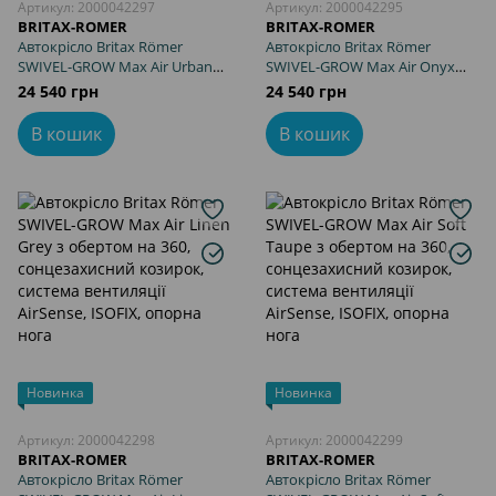
Артикул: 2000042297
Артикул: 2000042295
BRITAX-ROMER
BRITAX-ROMER
Автокрісло Britax Römer
Автокрісло Britax Römer
SWIVEL-GROW Max Air Urban
SWIVEL-GROW Max Air Onyx
Olive з обертом на 360,
Black з обертом на 360,
24 540 грн
24 540 грн
сонцезахисний козирок,
сонцезахисний козирок,
система вентиляції AirSense,
система вентиляції AirSense,
В кошик
В кошик
ISOFIX, опорна нога
ISOFIX, опорна нога
Новинка
Новинка
Артикул: 2000042298
Артикул: 2000042299
BRITAX-ROMER
BRITAX-ROMER
Автокрісло Britax Römer
Автокрісло Britax Römer