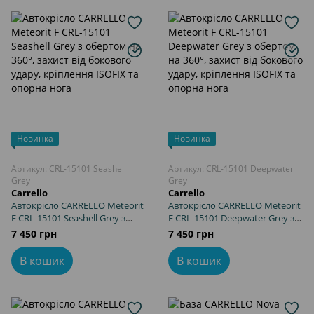
Бустери та аксесуари
Новинка
Новинка
Артикул: CRL-15101 Seashell
Артикул: CRL-15101 Deepwater
Grey
Grey
Carrello
Carrello
Автокрісло CARRELLO Meteorit
Автокрісло CARRELLO Meteorit
F CRL-15101 Seashell Grey з
F CRL-15101 Deepwater Grey з
обертом на 360°, захист від
обертом на 360°, захист від
7 450 грн
7 450 грн
бокового удару, кріплення
бокового удару, кріплення
ISOFIX та опорна нога
ISOFIX та опорна нога
В кошик
В кошик