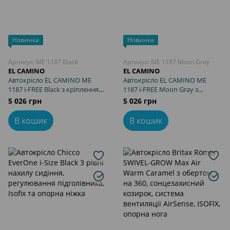
Новинка
Новинка
Артикул: ME 1187 Black
Артикул: ME 1187 Moon Gray
EL CAMINO
EL CAMINO
Автокрісло EL CAMINO ME
Автокрісло EL CAMINO ME
1187 i-FREE Black з кріпленням
1187 i-FREE Moon Gray з
ISOFIX та Top Tether,
кріпленням ISOFIX та Top
5 026 грн
5 026 грн
ударостійка конструкція
Tether, ударостійка
конструкція
В кошик
В кошик