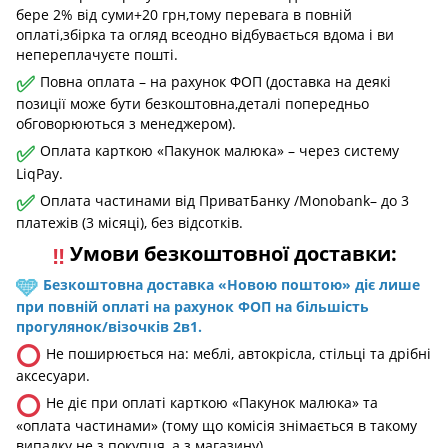
бере 2% від суми+20 грн,тому перевага в повній
оплаті,збірка та огляд всеодно відбувається вдома і ви
непереплачуєте пошті.
✅
Повна оплата – на рахунок ФОП (доставка на деякі
позиції може бути безкоштовна,деталі попередньо
обговорюються з менеджером).
✅
Оплата карткою «Пакунок малюка» – через систему
LiqPay.
✅
Оплата частинами від ПриватБанку /Monobank– до 3
платежів (3 місяці), без відсотків.
Умови безкоштовної доставки:
‼️
🩵
Безкоштовна доставка «Новою поштою» діє лише
при повній оплаті на рахунок ФОП на більшість
прогулянок/візочків 2в1.
⭕
Не поширюється на: меблі, автокрісла, стільці та дрібні
аксесуари.
⭕
Не діє при оплаті карткою «Пакунок малюка» та
«оплата частинами» (тому що комісія знімається в такому
випадку не з покупця, а з магазину).