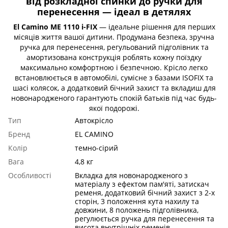
від розкладної спинки до ручки для
перенесення — ідеал в детялях
El Camino ME 1110 i-FIX
— ідеальне рішення для перших
місяців життя вашої дитини. Продумана безпека, зручна
ручка для перенесення, регульований підголівник та
амортизована конструкція роблять кожну поїздку
максимально комфортною і безпечною. Крісло легко
встановлюється в автомобілі, сумісне з базами ISOFIX та
шасі колясок, а додатковий бічний захист та вкладиш для
новонародженого гарантують спокій батьків під час будь-
якої подорожі.
Тип
Автокрісло
Бренд
EL CAMINO
Колір
темно-сірий
Вага
4,8 кг
Особливості
Вкладка для новонародженого з
матеріалу з ефектом пам'яті, затискач
ременя, додатковий бічний захист з 2-х
сторін, 3 положення кута нахилу та
довжини, 8 положень підголівника,
регулюється ручка для перенесення та
висота внутрішніх ременів