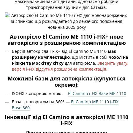
максимальний захист дитини, одночасно роблячи
транспортування зручним для батьків.
Автокрісло El Camino ME 1110 i-FIX+ нове
автокрісло з розширеною комплектацією
Версія автокрісла i-FIX
+
від
El Camino ME 1110
має
розширену комплектацію
, що містить в собі
чохол на
ніжки та москітну сітку
для автокрісла.
Зверніть увагу,
версія i-FIX відсутня розширена комплектація.
Можливі бази для автокрісла (купуються
окремо):
ISOFIX з опорною ногою —
El Camino i-FIX Base ME 1110
База з поворотом на 360° —
El Camino ME 1110 i-FIX
Base 360
Інновації від El Camino в автокріслі ME 1110
i-FIX
Регульована ручка-перенесення