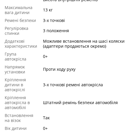
Максимальна
13 кг
вага дитини
Ремені безпеки
3-х точкові
Регуліровка
3 положення
спинки
Додаткові
Можливе встановлення на шасі коляски
характеристики
(адаптери продаються окремо)
Група
0+
автокрісла
Напрямок
Проти ходу руху
установки
Кріплення
дитини в
3-х точкові ремені автокрісла
автокріслі
Кріплення
автокрісла в
Штатний ремінь безпеки автомобіля
автомобілі
Встановлення
Так
на візок
Вік дитини
0+