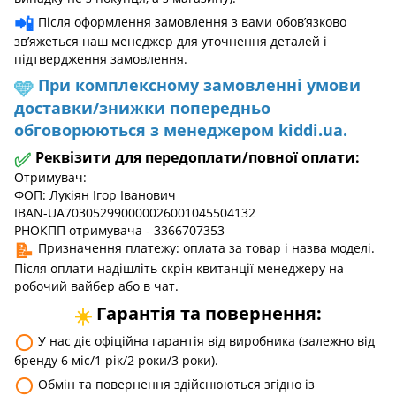
📲
Після оформлення замовлення з вами обов’язково
зв’яжеться наш менеджер для уточнення деталей і
підтвердження замовлення.
При комплексному замовленні умови
🩵
доставки/знижки попередньо
обговорюються з менеджером kiddi.ua.
✅
Реквізити для передоплати/повної оплати:
Отримувач:
ФОП: Лукіян Ігор Іванович
IBAN-UA703052990000026001045504132
РНОКПП отримувача - 3366707353
📝
Призначення платежу: оплата за товар і назва моделі.
Після оплати надішліть скрін квитанції менеджеру на
робочий вайбер або в чат.
Гарантія та повернення:
☀️
⚪
У нас діє офіційна гарантія від виробника (залежно від
бренду 6 міс/1 рік/2 роки/3 роки).
⚪
Обмін та повернення здійснюються згідно із