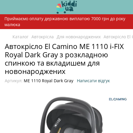
Приймаємо оплату державною виплатою 7000 грн до року
малюка
Каталог
Автокрісла
Для новонароджених
Автокрісло El
Автокрісло El Camino ME 1110 i-FIX
Royal Dark Gray з розкладною
спинкою та вкладишем для
новонароджених
Артикул:
ME 1110 Royal Dark Gray
Написати відгук