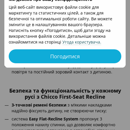
енергопоглинаючий м’який вкладиш
для дітей
Цей веб-сайт використовує файли cookie для
зростом 40–60 см забезпечує правильну фіксацію та
маркетингу та статистичних цілей, а також для
комфорт, розроблений Дослідницьким центром Chicco і
безпечної та оптимальної роботи сайту. Ви можете
схвалений провідними педіатрами Італії;
змінити це в налаштуваннях вашого браузера.
Натисніть кнопку «Погодитися», щоб дати згоду на
великий
сонцезахисний водовідштовхувальний
використання файлів cookie. Детальніше можна
козирок
із захистом UV50+ ефективно оберігає від
ознайомитися на сторінці
Угода користувача
.
сонця та яскравого світла;
козирок оснащений блискавкою та не заважає
Погодитися
використанню ручки для перенесення;
віконце
Peekaboo
забезпечує додаткову циркуляцію
повітря та постійний зоровий контакт з дитиною.
Безпека та функціональність у кожному
русі з Chicco First-Seat Recline
3-точкові ремені безпеки
з м’якими накладками
надійно фіксують дитину, не створюючи тиску;
система
Easy Flat-Recline System
пропонує 3
положення нахилу спинки, що дозволяє комфортно