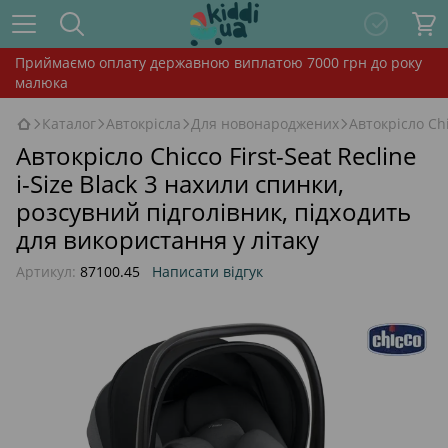
Приймаємо оплату державною виплатою 7000 грн до року
малюка
Каталог
Автокрісла
Для новонароджених
Автокрісло Chi
Автокрісло Chicco First-Seat Recline
i-Size Black 3 нахили спинки,
розсувний підголівник, підходить
для використання у літаку
Артикул:
87100.45
Написати відгук