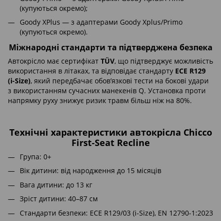
(купуються окремо);
Goody XPlus — з адаптерами Goody Xplus/Primo
(купуються окремо).
Міжнародні стандарти та підтверджена безпека
Автокрісло має сертифікат
TÜV
, що підтверджує можливість
використання в літаках, та відповідає стандарту
ECE R129
(i-Size)
, який передбачає обов’язкові тести на бокові удари
з використанням сучасних манекенів Q. Установка проти
напрямку руху знижує ризик травм більш ніж на 80%.
Технічні характеристики автокрісла Chicco
First-Seat Recline
Група: 0+
Вік дитини: від народження до 15 місяців
Вага дитини: до 13 кг
Зріст дитини: 40–87 см
Стандарти безпеки: ECE R129/03 (i-Size), EN 12790-1:2023