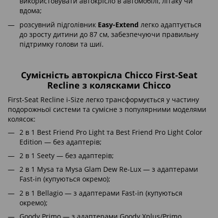
використовувати автокрісло в автомобілі, літаку чи
вдома;
розсувний підголівник
Easy-Extend
легко адаптується
до зросту дитини до 87 см, забезпечуючи правильну
підтримку голови та шиї.
Сумісність автокрісла Chicco First-Seat
Recline з колясками Chicco
First-Seat Recline i-Size легко трансформується у частину
подорожньої системи та сумісне з популярними моделями
колясок:
2 в 1 Best Friend Pro Light та Best Friend Pro Light Color
Edition — без адаптерів;
2 в 1 Seety — без адаптерів;
2 в 1 Mysa та Mysa Glam Dew Re-Lux — з адаптерами
Fast-in (купуються окремо);
2 в 1 Bellagio — з адаптерами Fast-in (купуються
окремо);
Goody Primo — з адаптерами Goody Xplus/Primo