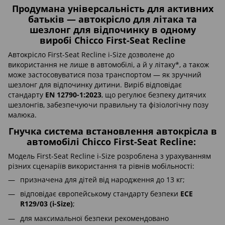
Продумана універсальність для активних
батьків — автокрісло для літака та
шезлонг для відпочинку в одному
виробі Chicco First-Seat Recline
Автокрісло First-Seat Recline i-Size дозволене до
використання не лише в автомобілі, а й у літаку*, а також
може застосовуватися поза транспортом — як зручний
шезлонг для відпочинку дитини. Виріб відповідає
стандарту
EN 12790-1:2023
, що регулює безпеку дитячих
шезлонгів, забезпечуючи правильну та фізіологічну позу
малюка.
Гнучка система встановлення автокрісла в
автомобілі Chicco First-Seat Recline:
Модель First-Seat Recline i-Size розроблена з урахуванням
різних сценаріїв використання та рівнів мобільності:
призначена для дітей від народження до 13 кг;
відповідає європейському стандарту безпеки
ECE
R129/03 (i-Size)
;
для максимальної безпеки рекомендовано