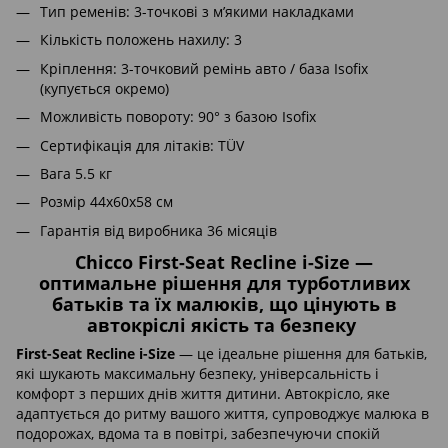
Тип ременів: 3-точкові з м’якими накладками
Кількість положень нахилу: 3
Кріплення: 3-точковий ремінь авто / база Isofix
(купується окремо)
Можливість повороту: 90° з базою Isofix
Сертифікація для літаків: TÜV
Вага 5.5 кг
Розмір 44х60х58 см
Гарантія від виробника 36 місяців
Chicco First-Seat Recline i-Size —
оптимальне рішення для турботливих
батьків та їх малюків, що цінують в
автокріслі якість та безпеку
First-Seat Recline i-Size
— це ідеальне рішення для батьків,
які шукають максимальну безпеку, універсальність і
комфорт з перших днів життя дитини. Автокрісло, яке
адаптується до ритму вашого життя, супроводжує малюка в
подорожах, вдома та в повітрі, забезпечуючи спокій