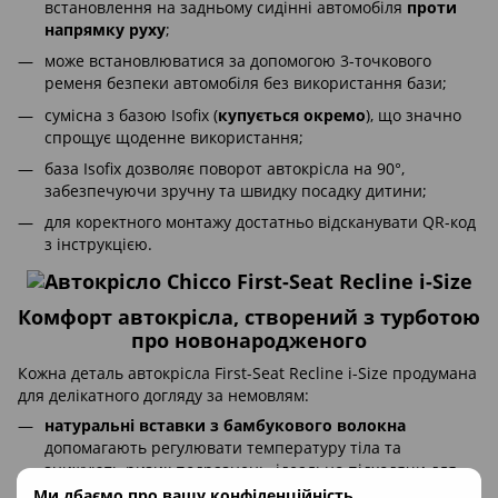
встановлення на задньому сидінні автомобіля
проти
напрямку руху
;
може встановлюватися за допомогою 3-точкового
ременя безпеки автомобіля без використання бази;
сумісна з базою Isofix (
купується окремо
), що значно
спрощує щоденне використання;
база Isofix дозволяє поворот автокрісла на 90°,
забезпечуючи зручну та швидку посадку дитини;
для коректного монтажу достатньо відсканувати QR-код
з інструкцією.
Комфорт автокрісла, створений з турботою
про новонародженого
Кожна деталь автокрісла First-Seat Recline i-Size продумана
для делікатного догляду за немовлям:
натуральні вставки з бамбукового волокна
допомагають регулювати температуру тіла та
знижують ризик подразнень, ідеально підходячи для
чутливої шкіри;
Ми дбаємо про вашу конфіденційність