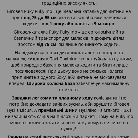
традиційно високу якість!
Біговел Puky Pukylino - це ідеальна каталка для дитини на
зріст
від 75 до 95 см
, яка вчиться або вже навчилася
ходити -
від 1 року або навіть з 9 місяців
.
Біговел-каталка Puky Pukylino – це ергономічний та
безпечний транспорт для малюків, підходить дітям
зростом в
ід 75 см
, які лише починають ходити.
На відміну від інших дитячих каталок, толокарів та
машинок,
сидіння
у Пакі Пакіліно сконструйовано вузьким,
щоб природне бажання малюка ходити та бігати лише
посилювалося! При цьому воно не слизьке і злегка
припідняте з одного боку, аби дитина не зісковзувала
вперед.
Широка колісна база
забезпечує максимальну
стійкість.
Завдяки легкому та плавному ходу
коліс дитині не
потрібно докладати зайвих зусиль, аби зрушити біговел
Пукі з місця. А
преміальні шини
Пукіліно - з м'якого ПВХ і
не залишають слідів на підлозі чи паркеті. Тому на Pukylino
можна спокійно кататися по всьому дому, в не лише на
вулиці!
Ручки
на кермі високоякісні, зоучні та приємні на дотик.