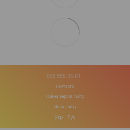
068 555-95-81
Контакти
Повна версія сайту
Мапа сайту
Укр
Рус