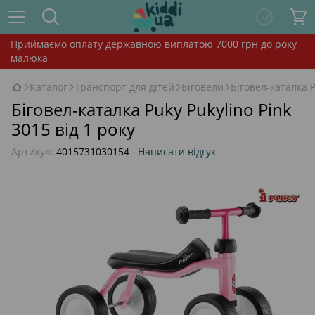
Приймаємо оплату державною виплатою 7000 грн до року
малюка
Каталог
Транспорт для дітей
Біговели
Біговел-каталка P
Біговел-каталка Puky Pukylino Pink
3015 від 1 року
Артикул:
4015731030154
Написати відгук