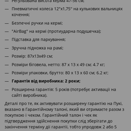
Регульована висота керма 47-56 см;
Пневматичні колеса 12"х1,75'' на кулькових вальницях
кочення;
Безпечні ручки на кермі;
"AirBag" на кермі (протиударна подушечка);
Підставка для паркування;
Зручна підножка на рамі;
Розмір: 87х13х49 см;
Розміри біговела, нетто: 87 х 13 х 49 см; 4.7 кг;
Розміри упаковки, брутто: 80 х 13 х 60 см; 6.2 кг;
Гарантія від виробника: 2 роки;
Розширена гарантія: 5 років (потребує активації на
сайті виробника).
Деталі про те, як активувати розширену гарантію на Пукі,
вказано в Гарантійному талоні, який ви отримаєте разом з
покупкою і чеком. Гарантійний талон і чек як
підтвердження здійснення покупки слід зберігати до
закінчення терміну дії гарантії, тобто упродовж 2 або 5