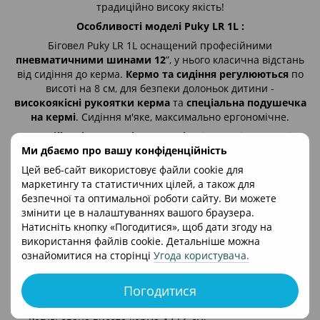
традиційно високу якість!
Особливості моделі Puky LR 1L :
Біговел Puky LR 1L оснащений професійними
пневматичними шинами 12
”, у нього класична відстань
від сидіння до керма.
Кермо та сидіння регулюються
по
висоті на 8 см, для безпеки долоньок дитини -
високоякісні рукоятки керма
та
спеціальна подушечка
на кермі
. Сидіння м'яке, максимально ергономічне.
Англійські кулькові вальниці
у вісях коліс та кермі
гарантують плавний та рівний хід. А пневматичні шини
Ми дбаємо про вашу конфіденційність
12” дозволяють досягти відмінного накату та розвинути
Цей веб-сайт використовує файли cookie для
достатню швидкість.
Рама
з безпечним низьким
маркетингу та статистичних цілей, а також для
розташуванням платформи вкрита
ударостійким
безпечної та оптимальної роботи сайту. Ви можете
порошковим покриттям
. В комплекті підставка для
змінити це в налаштуваннях вашого браузера.
паркування.
Натисніть кнопку «Погодитися», щоб дати згоду на
Технічні характеристики:
використання файлів cookie. Детальніше можна
ознайомитися на сторінці
Угода користувача
.
На зріст від 90 до 115 см;
Вага: 4,7 кг (в коробці 6,2 кг);
Погодитися
Регульована висота сидіння 34 - 42,5 см;