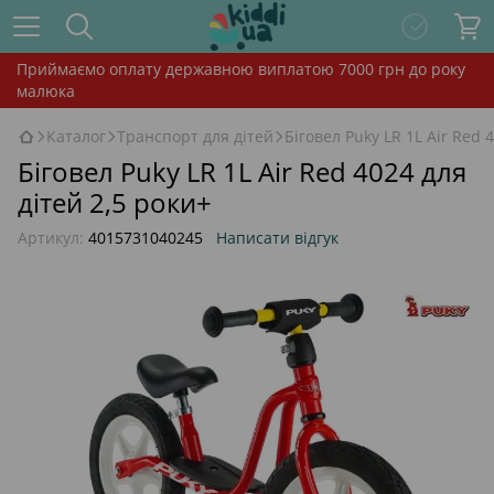
Приймаємо оплату державною виплатою 7000 грн до року
малюка
Каталог
Транспорт для дітей
Біговел Puky LR 1L Air Red 
Біговел Puky LR 1L Air Red 4024 для
дітей 2,5 роки+
Артикул:
4015731040245
Написати відгук