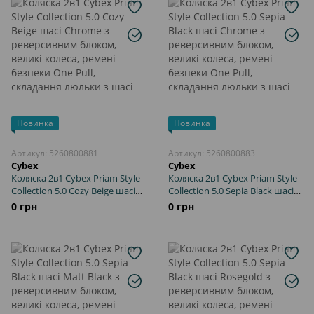
Новинка
Новинка
Артикул: 5260800881
Артикул: 5260800883
Cybex
Cybex
Коляска 2в1 Cybex Priam Style
Коляска 2в1 Cybex Priam Style
Collection 5.0 Cozy Beige шасі
Collection 5.0 Sepia Black шасі
Chrome з реверсивним
Chrome з реверсивним
0 грн
0 грн
блоком, великі колеса, ремені
блоком, великі колеса, ремені
безпеки One Pull, складання
безпеки One Pull, складання
люльки з шасі
люльки з шасі