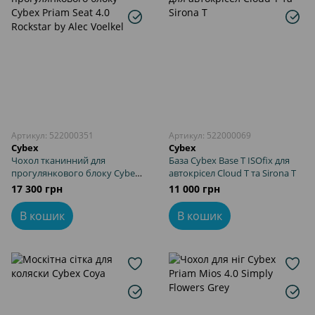
Артикул: 522000351
Артикул: 522000069
Cybex
Cybex
Чохол тканинний для
База Cybex Base T ISOfix для
прогулянкового блоку Cybex
автокрісел Cloud T та Sirona T
Priam Seat 4.0 Rockstar by Alec
17 300 грн
11 000 грн
Voelkel
В кошик
В кошик