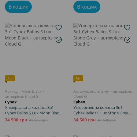
В кошик
В кошик
Хіт
Хіт
Артикул: Moon Black +
Артикул: Stone Grey + автокрісло
автокрісло Cloud G
Cloud G
Cybex
Cybex
Універсальна коляска 3в1
Універсальна коляска 3в1
Cybex Balios S Lux Moon Black
Cybex Balios S Lux Stone Grey +
+ автокрісло Cloud G
автокрісло Cloud G
34 500 грн
34 500 грн
41 630 грн
41 630 грн