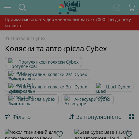
Приймаємо оплату державною виплатою 7000 грн до року
малюка
Каталог
Cybex
Коляски та автокрісла Cybex
Прогулянкові коляски Cybex
Універсальні коляски 2в1 Cybex
Універсальні коляски 3в1 Cybex
Шасі Cybex
Автокрісла Cybex
Аксесуари Cybex
Фільтр
За популярністю