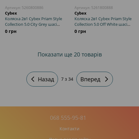
Артикул: 5260800886
Артикул: 5261800888
Cybex
Cybex
Коляска 2в1 Cybex Priam Style
Коляска 2в1 Cybex Priam Style
Collection 5.0 City Grey шасі
Collection 5.0 Off White шасі
Chrome з реверсивним
Chrome з реверсивним
0 грн
0 грн
блоком, великі колеса, ремені
блоком, великі колеса, ремені
безпеки One Pull, складання
безпеки One Pull, складання
люльки з шасі
люльки з шасі
Показати ще 20 товарів
Назад
Вперед
7
з 34
068 555-95-81
Контакти