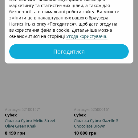
Шасі Cybex Priam & каркас
Шасі Cybex Mios & каркас LS
маркетингу та статистичних цілей, а також для
Matt Black
RBA Matt Black
безпечної та оптимальної роботи сайту. Ви можете
32 490 грн
20 900 грн
змінити це в налаштуваннях вашого браузера.
Натисніть кнопку «Погодитися», щоб дати згоду на
В кошик
В кошик
використання файлів cookie. Детальніше можна
ознайомитися на сторінці
Угода користувача
.
Погодитися
Артикул: 521001571
Артикул: 525000161
Cybex
Cybex
Люлька Cybex Melio Street
Люлька Cybex Gazelle S
Olive Green Khaki
Chocolate Brown
8 190 грн
10 800 грн