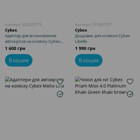
Артикул: 522003779
Артикул: 521000707
Cybex
Cybex
Адаптер для встановлення
Дощовик для коляски Cybex
автокрісла на коляску Cybex
Libelle
Orfeo/Libelle
1 600 грн
1 990 грн
В кошик
В кошик