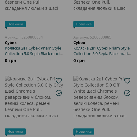
Новинка
Новинка
Артикул: 5260800884
Артикул: 5260800885
Cybex
Cybex
Коляска 2в1 Cybex Priam Style
Коляска 2в1 Cybex Priam Style
Collection 5.0 Sepia Black шасі
Collection 5.0 Sepia Black шасі
Matt Black з реверсивним
Rosegold з реверсивним
0 грн
0 грн
блоком, великі колеса, ремені
блоком, великі колеса, ремені
безпеки One Pull, складання
безпеки One Pull, складання
люльки з шасі
люльки з шасі
Новинка
Новинка