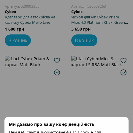
Артикул: 520003355
Артикул: 520003263
Cybex
Cybex
Адаптери для автокрісла на
Чохол для ніг Cybex Priam
коляску Cybex Melio Line
Mios 4.0 Platinum Khaki Green
khaki brown
1 600 грн
3 650 грн
В кошик
В кошик
Артикул: 521002331
Артикул: 521002519
Ми дбаємо про вашу конфіденційність
Cybex
Cybex
Цей веб-сайт використовує файли cookie для