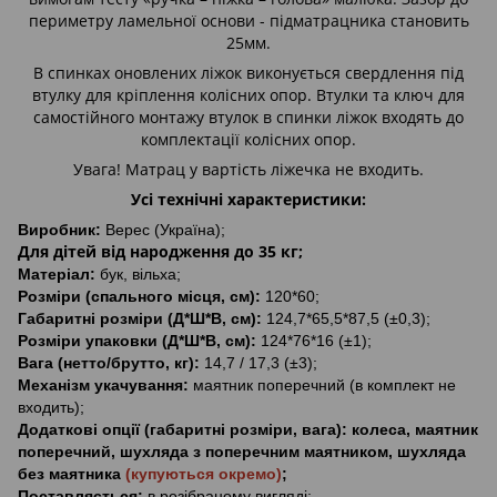
периметру ламельної основи - підматрацника становить
25мм.
В спинках оновлених ліжок виконується свердлення під
втулку для кріплення колісних опор. Втулки та ключ для
самостійного монтажу втулок в спинки ліжок входять до
комплектації колісних опор.
Увага! Матрац у вартість ліжечка не входить.
Усі технічні характеристики:
Виробник:
Верес (Україна);
Для дітей від народження до 35 кг;
Матеріал:
бук, вільха;
Розміри (спального місця, см):
120*60;
Габаритні розміри (Д*Ш*В, см):
124,7*65,5*87,5 (±0,3);
Розміри упаковки (Д*Ш*В, см):
124*76*16 (±1);
Вага (нетто/брутто, кг):
14,7 / 17,3 (±3);
Механізм укачування:
маятник поперечний (в комплект не
входить);
Додаткові опції (габаритні розміри, вага):
колеса, маятник
поперечний, шухляда з поперечним маятником, шухляда
без маятника
(купуються окремо)
;
Поставляється:
в розібраному вигляді;