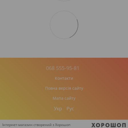
068 555-95-81
Контакти
Повна версія сайту
Мапа сайту
Укр
Рус
Інтернет-магазин створений з Хорошоп