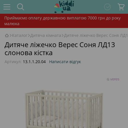
Приймаємо оплату державною виплатою 7000 грн до року
малюка
Каталог
Дитяча кімната
Дитяче ліжечко Верес Соня ЛД13
Дитяче ліжечко Верес Соня ЛД13
слонова кістка
Артикул:
13.1.1.20.04
Написати відгук