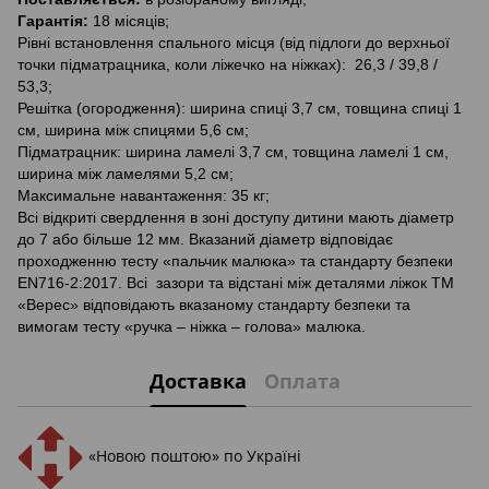
Гарантія:
18 місяців;
Рівні встановлення спального місця (від підлоги до верхньої
точки підматрацника, коли ліжечко на ніжках): 26,3 / 39,8 /
53,3;
Решітка (огородження): ширина спиці 3,7 см, товщина спиці 1
см, ширина між спицями 5,6 см;
Підматрацник: ширина ламелі 3,7 см, товщина ламелі 1 см,
ширина між ламелями 5,2 см;
Максимальне навантаження: 35 кг;
Всі відкриті свердлення в зоні доступу дитини мають діаметр
до 7 або більше 12 мм. Вказаний діаметр відповідає
проходженню тесту «пальчик малюка» та стандарту безпеки
EN716-2:2017. Всі зазори та відстані між деталями ліжок ТМ
«Верес» відповідають вказаному стандарту безпеки та
вимогам тесту «ручка – ніжка – голова» малюка.
Доставка
Оплата
«Новою поштою» по Україні