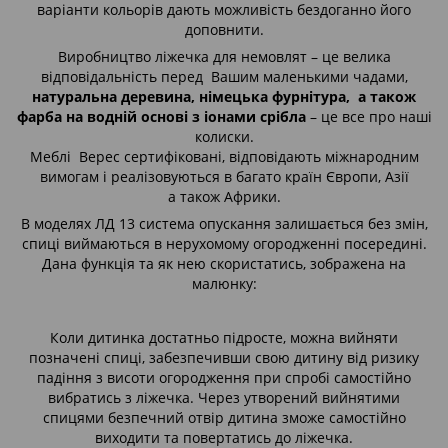
варіанти кольорів дають можливість бездоганно його
доповнити.
Виробництво ліжечка для немовлят – це велика
відповідальність перед Вашим маленькими чадами,
натуральна деревина, німецька фурнітура, а також
фарба на водній основі з іонами срібла
– це все про наші
колиски.
Меблі Верес сертифіковані, відповідають міжнародним
вимогам і реалізовуються в багато країн Європи, Азії
а також Африки.
В моделях ЛД 13 система опускання залишається без змін,
спиці виймаються в нерухомому огородженні посередині.
Дана функція та як нею скористатись, зображена на
малюнку:
Коли дитинка достатньо підросте, можна вийняти
позначені спиці, забезпечивши свою дитину від ризику
падіння з висоти огородження при спробі самостійно
вибратись з ліжечка. Через утворений вийнятими
спицями безпечний отвір дитина зможе самостійно
виходити та повертатись до ліжечка.