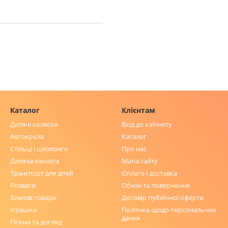
Каталог
Клієнтам
Дитячі коляски
Вхід до кабінету
Автокрісла
Каталог
Стільці і шезлонги
Про нас
Дитяча кімната
Мапа сайту
Транспорт для дітей
Оплата і доставка
Розваги
Обмін та повернення
Зимові товари
Договір публічної оферти
Іграшки
Політика щодо персональних
даних
Гігієна та догляд