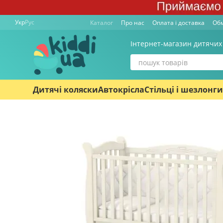
Перейти к основному контенту
Укр
Рус
Каталог
Про нас
Оплата і доставка
Обм
Інтернет-магазин дитячих
Дитячі коляски
Автокрісла
Стільці і шезлонги