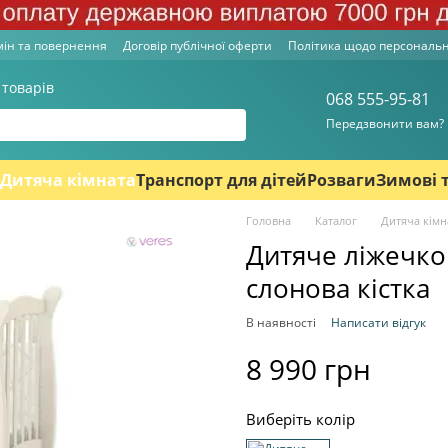
ін та повернення
Договір публічної оферти
Політика щодо персональ
 товарів
068 555-95-81
Передзвонити вам?
Дитяча кімната
Транспорт для дітей
Розваги
Зимові 
Головна
Каталог
Дитяча кімн
Дитяче ліжечко
слонова кістка
В наявності
Написати відгук
8 990 грн
Виберіть колір