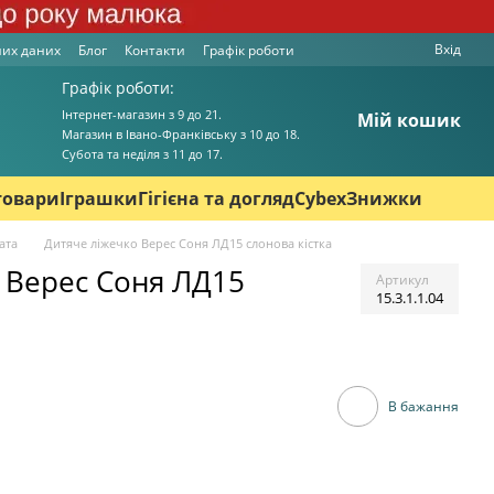
Вхід
них даних
Блог
Контакти
Графік роботи
Графік роботи:
Інтернет-магазин з 9 до 21.
Мій кошик
Магазин в Івано-Франківську з 10 до 18.
Cубота та неділя з 11 до 17.
товари
Іграшки
Гігієна та догляд
Cybex
Знижки
ата
Дитяче ліжечко Верес Соня ЛД15 слонова кістка
 Верес Соня ЛД15
Артикул
15.3.1.1.04
В бажання