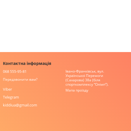
Контактна інформація
068 555-95-81
Івано-Франківськ, вул.
Української Перемоги
Передзвонити вам?
(Сахарова) 38а (біля
спорткомплексу “Олімп”).
Viber
Мапа проїзду
Telegram
kiddiua@gmail.com