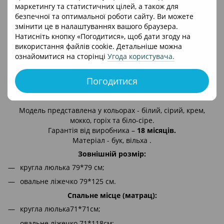
Наявність отворів у підматрацнику для природньої
маркетингу та статистичних цілей, а також для
вентиляції матраца.
безпечної та оптимальної роботи сайту. Ви можете
змінити це в налаштуваннях вашого браузера.
Всі деталі добре відшліфовані, не мають гострих кутів
Натисніть кнопку «Погодитися», щоб дати згоду на
та шороховатостей.
використання файлів cookie. Детальніше можна
Підліткове ліжко 72*170 см з крутим дизайном.
ознайомитися на сторінці
Угода користувача
.
Ліжечко виконане з безпечних матеріалів:
Погодитися
дерево;
фарби на водній основі.
Модель представлена у кольорах - білий, сірий, крем,
мокко, горіх та біло-сіре.
Гарантія від виробника –
18 місяців.
Матеріал - бук, вільха .
Зовнішній розмір:
кругла люлька 79*79 см;
овальне ліжечко 79*125 см.
Спальне місце (матрац):
кругла люлька71*71см;
овальне ліжечко 71*118см;