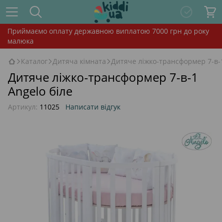
Приймаємо оплату державною виплатою 7000 грн до року
малюка
Каталог
Дитяча кімната
Дитяче ліжко-трансформер 7-в-1
Дитяче ліжко-трансформер 7-в-1
Angelo біле
Артикул:
11025
Написати відгук