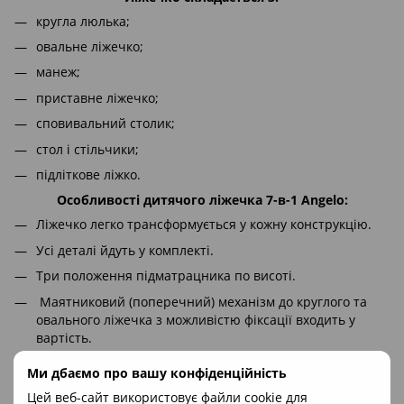
кругла люлька;
овальне ліжечко;
манеж;
приставне ліжечко;
сповивальний столик;
стол і стільчики;
підліткове ліжко.
Особливості дитячого ліжечка 7-в-1 Angelo:
Ліжечко легко трансформується у кожну конструкцію.
Усі деталі йдуть у комплекті.
Три положення підматрацника по висоті.
Маятниковий (поперечний) механізм до круглого та
овального ліжечка з можливістю фіксації входить у
вартість.
Відсутність видимих кріплень на зовнішніх стінках.
Ми дбаємо про вашу конфіденційність
З'ємна передня стінка на овальному ліжечку.
Цей веб-сайт використовує файли cookie для