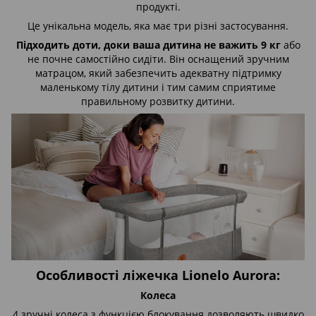
продукті.
Це унікальна модель, яка має три різні застосування.
Підходить доти, доки ваша дитина не важить 9 кг
або
не почне самостійно сидіти. Він оснащений зручним
матрацом, який забезпечить адекватну підтримку
маленькому тілу дитини і тим самим сприятиме
правильному розвитку дитини.
Особливості ліжечка Lionelo Aurora:
Колеса
4 зручні колеса з функцією блокування дозволяють швидко