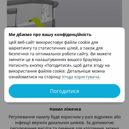
Ми дбаємо про вашу конфіденційність
Цей веб-сайт використовує файли cookie для
маркетингу та статистичних цілей, а також для
безпечної та оптимальної роботи сайту. Ви можете
змінити це в налаштуваннях вашого браузера.
Натисніть кнопку «Погодитися», щоб дати згоду на
використання файлів cookie. Детальніше можна
ознайомитися на сторінці
Угода користувача
.
Погодитися
Нахил ліжечка
Регулювання нахилу буде корисним у разі відрижки або
інфекції верхніх дихальних шляхів. За допомогою
регулювання висоти та ременів для кріплення, можна