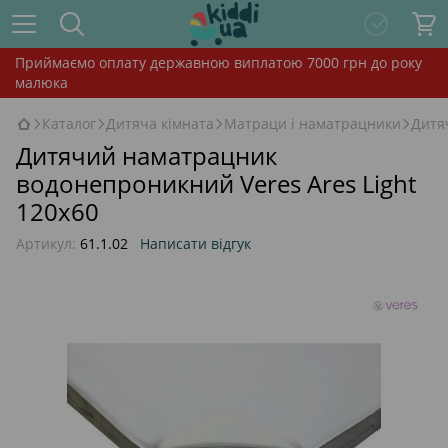
Приймаємо оплату державною виплатою 7000 грн до року
малюка
Каталог
Дитяча кімната
Матраци і наматрацники
Дитя
Дитячий наматрацник
водонепроникний Veres Ares Light
120х60
Артикул:
61.1.02
Написати відгук