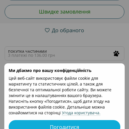
Швидке замовлення
До обраного
ПОКУПКА ЧАСТИНАМИ
3 платежі по 136.00 грн
Ми дбаємо про вашу конфіденційність
3 платежі по 136.00 грн
Цей веб-сайт використовує файли cookie для
маркетингу та статистичних цілей, а також для
Опис
Характеристики
Відгуки
безпечної та оптимальної роботи сайту. Ви можете
змінити це в налаштуваннях вашого браузера.
Натисніть кнопку «Погодитися», щоб дати згоду на
Клатч Mima - це практична сумка для мами на коляску.
використання файлів cookie. Детальніше можна
Забудьте про незручні аксесуарах для колясок - Mima
ознайомитися на сторінці
Угода користувача
.
пропонує вам свіже рішення! Стильний і зручний клатч
стане незамінним під час прогулянок з малям. Невелика
Погодитися
сумка-клатч для дитячої коляски повністю замінить більшу,