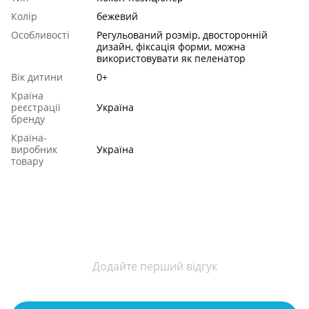
Колір
бежевий
Особливості
Регульований розмір, двосторонній
дизайн, фіксація форми, можна
використовувати як пеленатор
Вік дитини
0+
Країна
реєстрації
Україна
бренду
Країна-
виробник
Україна
товару
Додайте перший відгук