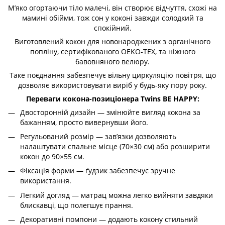
М’яко огортаючи тіло малечі, він створює відчуття, схожі на
мамині обійми, тож сон у коконі завжди солодкий та
спокійний.
Виготовлений кокон для новонароджених з органічного
попліну, сертифікованого OEKO-TEX, та ніжного
бавовняного велюру.
Таке поєднання забезпечує вільну циркуляцію повітря, що
дозволяє використовувати виріб у будь-яку пору року.
Переваги кокона-позиціонера Twins BE HAPPY:
Двосторонній дизайн — змінюйте вигляд кокона за
бажанням, просто вивернувши його.
Регульований розмір — зав’язки дозволяють
налаштувати спальне місце (70×30 см) або розширити
кокон до 90×55 см.
Фіксація форми — ґудзик забезпечує зручне
використання.
Легкий догляд — матрац можна легко вийняти завдяки
блискавці, що полегшує прання.
Декоративні помпони — додають кокону стильний