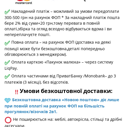
✅
Накладений платіж – можливий за умови передоплати
300-500 грн на рахунок ФОП * За накладний платіж пошта
бере 2% від суми+20 грн,тому перевага в повній
оплаті,збірка та огляд всеодно відбувається вдома і ви
непереплачуєте пошті.
✅
Повна оплата – на рахунок ФОП (доставка на деякі
позиції може бути безкоштовна,деталі попередньо
обговорюються з менеджером).
✅
Оплата карткою «Пакунок малюка» – через систему
LiqPay.
✅
Оплата частинами від ПриватБанку /Monobank– до 3
платежів (3 місяці), без відсотків.
Умови безкоштовної доставки:
‼️
🩵
Безкоштовна доставка «Новою поштою» діє лише
при повній оплаті на рахунок ФОП на більшість
прогулянок/візочків 2в1.
⭕
Не поширюється на: меблі, автокрісла, стільці та дрібні
аксесуари.