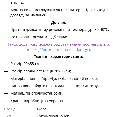
вигляд.
Можна використовувати як пеленатор — ідеально для
догляду за малюком.
Догляд:
Прати в делікатному режимі при температурі 30-40°C;
Не використовувати відбілювачі.
Також додатково можна придбати змінну постіль з цієї ж
колекції
(посилання на постіль тут)
.
Технічні характеристики:
Розмір 90×55 см;
Розмір спального місця 70×30 см;
Матеріал поплін (преміум) / бавовняний велюр;
Наповнювач бортиків антиалергенний синтипух;
Матрац пінополіуретановий;
Країна виробництва Україна.
Бренд
Twins
Тип
Кокон-позиціонер